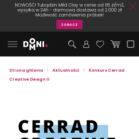
NOWOŚĆ! Tubądzin Mild Clay w cenie od 115 zł/m2,
wysyłka w 24h - darmowa dostawa od 2.000 zł!
Możliwość zamówienia próbek!
ZOBACZ
Strona główna
Aktualności
Konkurs Cerrad
Creative Design II