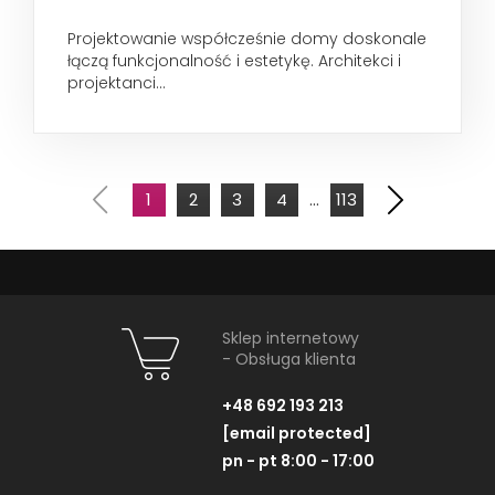
Projektowanie współcześnie domy doskonale
łączą funkcjonalność i estetykę. Architekci i
projektanci...
1
2
3
4
...
113
Sklep internetowy
- Obsługa klienta
+48 692 193 213
[email protected]
pn - pt 8:00 - 17:00