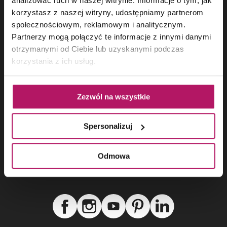
analizować ruch w naszej witrynie. Informacje o tym, jak
Sklep internetowy
korzystasz z naszej witryny, udostępniamy partnerom
- Obsługa klienta
społecznościowym, reklamowym i analitycznym.
Partnerzy mogą połączyć te informacje z innymi danymi
+48 692 193 213
otrzymanymi od Ciebie lub uzyskanymi podczas
[email protected]
korzystania z ich usług.
pn - pt 8:00 - 17:00
Zezwól na wszystkie
Portal wnętrzarski
- Redakcja
Spersonalizuj
+48 608 035 397
[email protected]
Odmowa
pn - pt 8:00 - 16:00