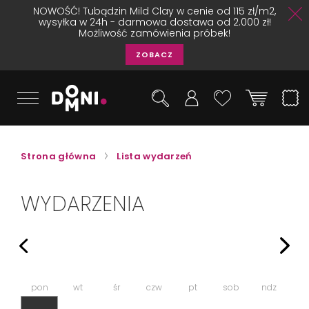
NOWOŚĆ! Tubądzin Mild Clay w cenie od 115 zł/m2,
wysyłka w 24h - darmowa dostawa od 2.000 zł!
Możliwość zamówienia próbek!
ZOBACZ
Strona główna
Lista wydarzeń
WYDARZENIA
pon
wt
śr
czw
pt
sob
ndz