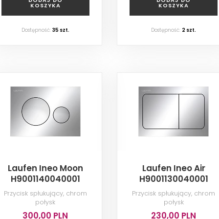
KOSZYKA
KOSZYKA
Dostępność:
35
szt.
Dostępność:
2
szt.
Laufen Ineo Moon
Laufen Ineo Air
H9001140040001
H9001130040001
Przycisk spłukujący, chrom
Przycisk spłukujący, chrom
połysk
połysk
300,00 PLN
230,00 PLN