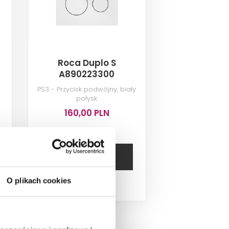
Roca Duplo S
A890223300
PS3 - Przycisk podwójny, biały
połysk
160,00 PLN
DODAJ DO
KOSZYKA
O plikach cookies
Dostępność:
19
szt.