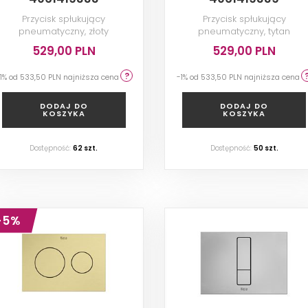
Przycisk spłukujący
Przycisk spłukujący
pneumatyczny, złoty
pneumatyczny, tytan
szczotkowany
szczotkowany
529,00 PLN
529,00 PLN
-1% od
533,50 PLN
najniższa cena
-1% od
533,50 PLN
najniższa cena
DODAJ DO
DODAJ DO
KOSZYKA
KOSZYKA
Dostępność:
62
szt.
Dostępność:
50
szt.
-5%