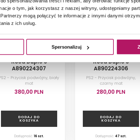
do spersonalizowania treści i reklam, aby oferować funkcje sp
ormacje o tym, jak korzystasz z naszej witryny, udostępniamy p
Partnerzy mogą połączyć te informacje z innymi danymi otrzym
nia z ich usług.
Spersonalizuj
Z
Roca Duplo S
Roca Duplo S
A890224307
A890224306
PS2 - Przycisk podwójny, biały
PS2 - Przycisk podwójny,
mat
czarny mat
380,00 PLN
280,00 PLN
DODAJ DO
DODAJ DO
KOSZYKA
KOSZYKA
Dostępność:
16
szt.
Dostępność:
47
szt.