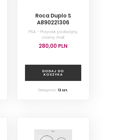
Roca Duplo S
A890221306
PS4 - Przycisk podwójny,
czarny mat
280,00 PLN
DODAJ DO
KOSZYKA
Dostępność:
12
szt.