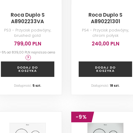
Roca Duplo S
Roca Duplo S
A8902233VA
A890221301
PS3 - Przycisk podwójny,
PS4 - Przycisk podwójny,
brushed gold
chrom połysk
799,00 PLN
240,00 PLN
-5% od
839,00 PLN
najniższa cena
DODAJ DO
DODAJ DO
KOSZYKA
KOSZYKA
Dostępność:
5
szt.
Dostępność:
18
szt.
-9%