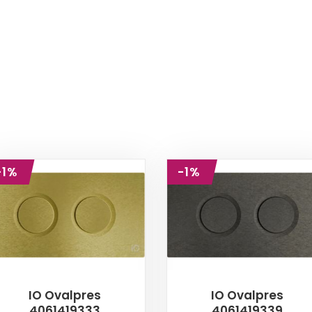
-1%
-1%
IO Ovalpres
IO Ovalpres
4061419333
4061419339