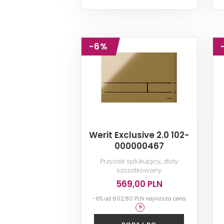
-6%
Werit Exclusive 2.0 102-
000000467
Przycisk spłukujący, złoty
szczotkowany
569,00 PLN
-6% od
602,80 PLN
najniższa cena
DODAJ DO