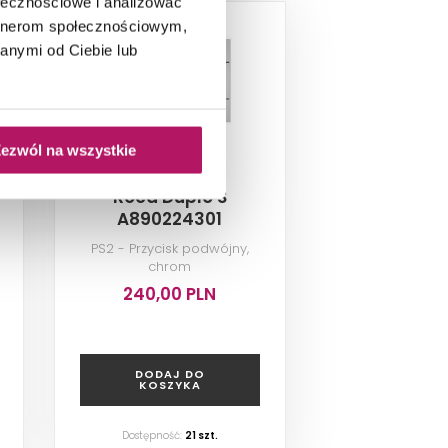
ołecznościowe i analizować
artnerom społecznościowym,
anymi od Ciebie lub
ezwól na wszystkie
Roca Duplo S
A890224301
PS2 - Przycisk podwójny,
chrom
240,00 PLN
DODAJ DO
KOSZYKA
Dostępność:
21
szt.