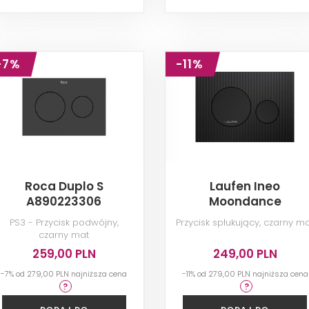
-7%
-11%
Roca Duplo S
Laufen Ineo
A890223306
Moondance
H9001167160001
PS3 - Przycisk podwójny,
Przycisk spłukujący, czarny m
czarny mat
259,00 PLN
249,00 PLN
-7% od
279,00 PLN
najniższa cena
-11% od
279,00 PLN
najniższa cena
DODAJ DO
DODAJ DO