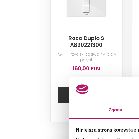
Roca Duplo S
A890221300
PS4 - Przycisk podwójny, biały
połysk
160,00 PLN
DODAJ DO
KOSZYKA
Zgoda
Dostępność:
16
szt.
Niniejsza strona korzysta z