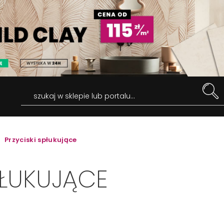
szukaj w sklepie lub portalu...
Przyciski spłukujące
PŁUKUJĄCE