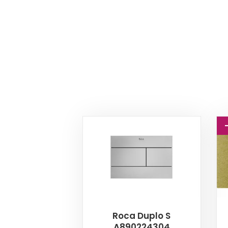
Roca Duplo S
A890224304