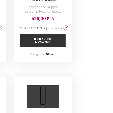
Przycisk spłukujący
pneumatyczny, miedź
szczotkowana
529,00 PLN
-1% od
533,50 PLN
najniższa cena
DODAJ DO
KOSZYKA
Dostępność:
58
szt.