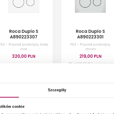
Roca Duplo S
Roca Duplo S
A890223307
A890223301
PS3 - Przycisk podwójny, biały
PS3 - Przycisk podwójny,
mat
chrom
320,00 PLN
219,00 PLN
-9% od
240,00 PLN
najniższa cena
DODAJ DO
DODAJ DO
KOSZYKA
KOSZYKA
Szczegóły
Dostępność:
4
szt.
Dostępność:
19
szt.
 plików cookie