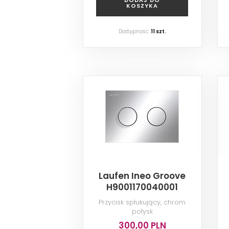
KOSZYKA
Dostępność:
11
szt.
Laufen Ineo Groove
H9001170040001
Przycisk spłukujący, chrom
połysk
300,00 PLN