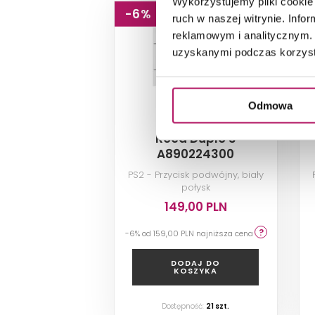
Wykorzystujemy pliki cookie 
-6%
ruch w naszej witrynie. Inf
reklamowym i analitycznym. 
uzyskanymi podczas korzysta
Odmowa
Roca Duplo S
A890224300
PS2 - Przycisk podwójny, biały
połysk
149,00 PLN
-6% od
159,00 PLN
najniższa cena
DODAJ DO
KOSZYKA
Dostępność:
21
szt.