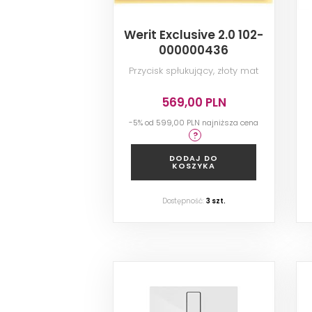
Werit Exclusive 2.0 102-
000000436
Przycisk spłukujący, złoty mat
569,00 PLN
-5% od
599,00 PLN
najniższa cena
DODAJ DO
KOSZYKA
Dostępność:
3
szt.