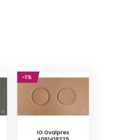
-1%
IO Ovalpres
4061419335