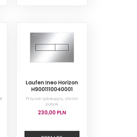
Laufen Ineo Horizon
H9001110040001
at
Przycisk spłukujący, chrom
połysk
230,00 PLN
DODAJ DO