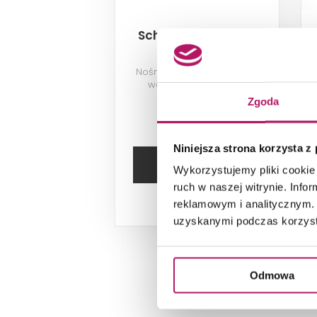
Schedpol 1.028-led
Nośnik stabilizujący LED do
wanien, 120x70x61 cm
Zgoda
579,90 PLN
Niniejsza strona korzysta z
DODAJ DO
KOSZYKA
Wykorzystujemy pliki cookie 
ruch w naszej witrynie. Inf
reklamowym i analitycznym. 
Dostępność:
3
szt.
uzyskanymi podczas korzysta
Odmowa