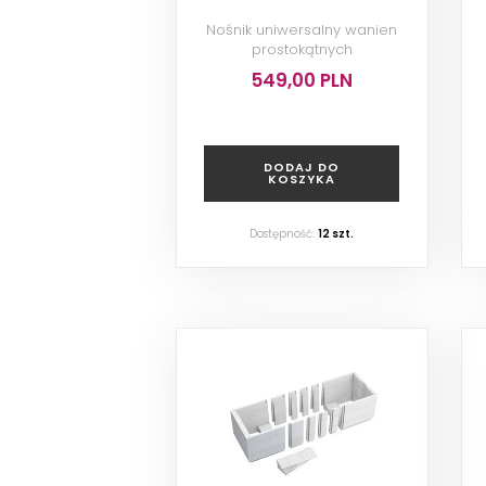
Nośnik uniwersalny wanien
prostokątnych
549,00 PLN
DODAJ DO
KOSZYKA
Dostępność:
12
szt.