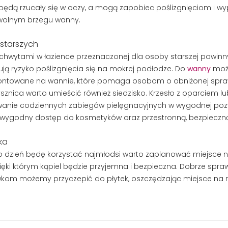
 będą rzucały się w oczy, a mogą zapobiec poślizgnięciom i 
 wolnym brzegu wanny.
starszych
hwytami w łazience przeznaczonej dla osoby starszej powinny
ują ryzyko poślizgnięcia się na mokrej podłodze. Do
wanny
moż
montowane na wannie, które pomaga osobom o obniżonej spra
rysznica warto umieścić również siedzisko. Krzesło z oparciem l
nie codziennych zabiegów pielęgnacyjnych w wygodnej pozycji
 wygodny dostęp do kosmetyków oraz przestronną, bezpieczną 
ka
 co dzień będę korzystać najmłodsi warto zaplanować miejsce n
ięki którym kąpiel będzie przyjemna i bezpieczna. Dobrze spra
awkom możemy przyczepić do płytek, oszczędzając miejsce na 