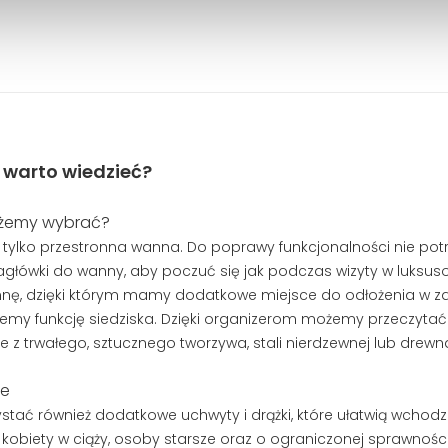
 warto wiedzieć?
ożemy wybrać?
 tylko przestronna wanna. Do poprawy funkcjonalności nie po
zagłówki do wanny, aby poczuć się jak podczas wizyty w luk
wannę, dzięki którym mamy dodatkowe miejsce do odłożenia w za
my funkcję siedziska. Dzięki organizerom możemy przeczytać w
z trwałego, sztucznego tworzywa, stali nierdzewnej lub drewn
ie
ać również dodatkowe uchwyty i drążki, które ułatwią wchodzen
 kobiety w ciąży, osoby starsze oraz o ograniczonej sprawnośc