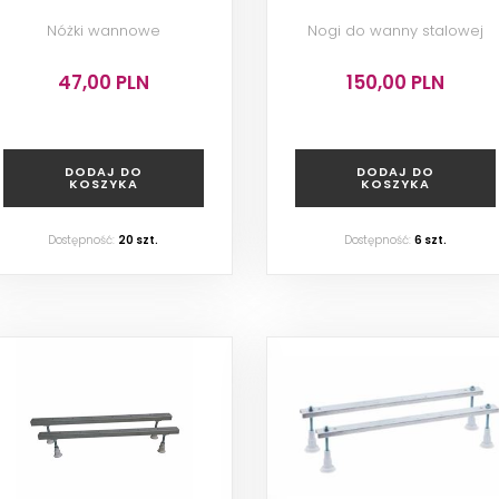
Nóżki wannowe
Nogi do wanny stalowej
47,00 PLN
150,00 PLN
DODAJ DO
DODAJ DO
KOSZYKA
KOSZYKA
Dostępność:
20
szt.
Dostępność:
6
szt.