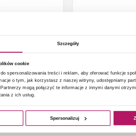
Schedpol L08
Schedpol L06
Stelaż metalowy do wanien
Stelaż metalowy do
akrylowych
brodzików standardowych
oraz wanien
Szczegóły
88,60 PLN
78,70 PLN
 plików cookie
DODAJ DO
DODAJ DO
KOSZYKA
KOSZYKA
do spersonalizowania treści i reklam, aby oferować funkcje sp
ormacje o tym, jak korzystasz z naszej witryny, udostępniamy p
Partnerzy mogą połączyć te informacje z innymi danymi otrzym
Dostępność:
1
szt.
Dostępność:
2
szt.
nia z ich usług.
Spersonalizuj
Z
1