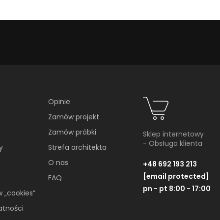
Opinie
Zamów projekt
Zamów próbki
Sklep internetowy
- Obsługa klienta
y
Strefa architekta
O nas
+48 692 193 213
[email protected]
FAQ
pn - pt 8:00 - 17:00
w „cookies”
atności