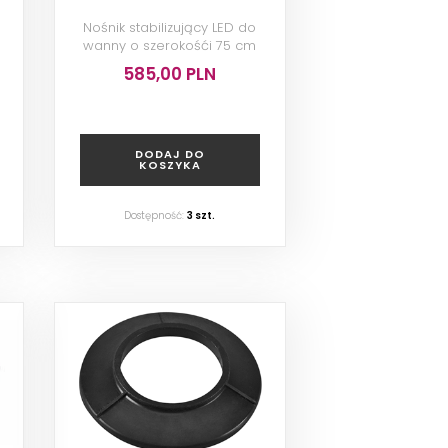
Nośnik stabilizujący LED do
wanny o szerokośći 75 cm
585,00 PLN
DODAJ DO
KOSZYKA
Dostępność:
3
szt.