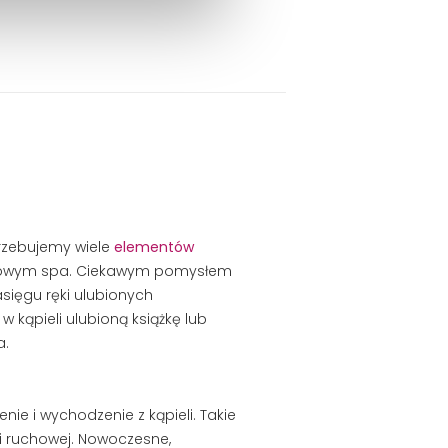
trzebujemy wiele
elementów
susowym spa. Ciekawym pomysłem
sięgu ręki ulubionych
 kąpieli ulubioną książkę lub
a.
ie i wychodzenie z kąpieli. Takie
i ruchowej. Nowoczesne,