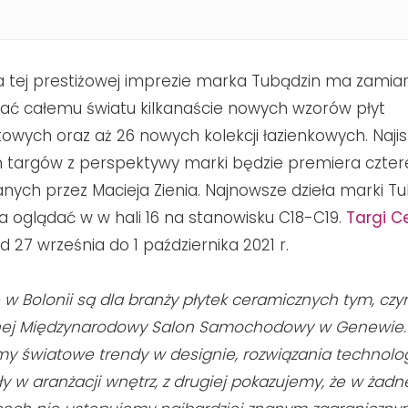
a tej prestiżowej imprezie marka Tubądzin ma zamia
ć całemu światu kilkanaście nowych wzorów płyt
owych oraz aż 26 nowych kolekcji łazienkowych. Najis
targów z perspektywy marki będzie premiera cztere
nych przez Macieja Zienia. Najnowsze dzieła marki T
 oglądać w w hali 16 na stanowisku C18-C19.
Targi C
 27 września do 1 października 2021 r.
 w Bolonii są dla branży płytek ceramicznych tym, cz
nej Międzynarodowy Salon Samochodowy w Genewie. 
imy światowe trendy w designie, rozwiązania technolo
 w aranżacji wnętrz, z drugiej pokazujemy, że w żadne