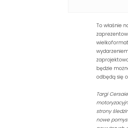
To właśnie n
zaprezentowa
wielkoformat
wydarzeniem 
zaprojektowa
będzie można
odbędą się od
Targi Cersaie
motoryzacyj
strony śledz
nowe pomysły