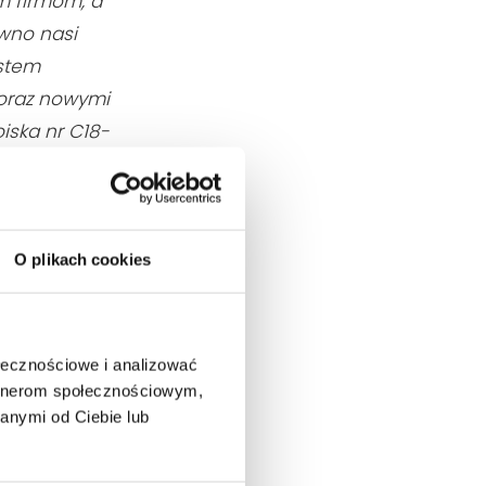
m firmom, a
ówno nasi
estem
 oraz nowymi
iska nr C18-
członek
h naturą
O plikach cookies
teksturą
ów będzie
oho cechuje
ołecznościowe i analizować
materiałach.
artnerom społecznościowym,
anymi od Ciebie lub
art deco. Z