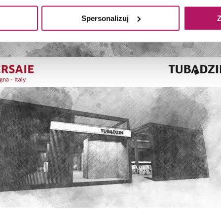
kolekcji Timeless jest ponadczasowa elegancja i szyk.
Spersonalizuj
Z