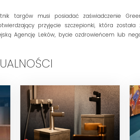
tnik targów musi posiadać zaświadczenie Green
otwierdzający przyjęcie szczepionki, która została
ejską Agencję Leków, bycie ozdrowieńcem lub neg
TUALNOŚCI