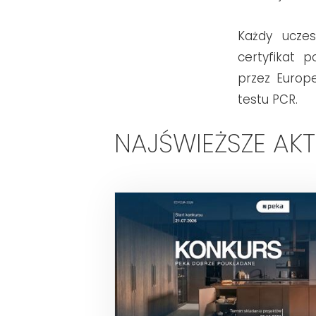
Każdy uczes
certyfikat p
przez Europ
testu PCR.
NAJŚWIEŻSZE AK