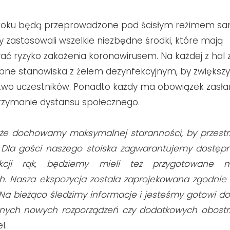
 roku będą przeprowadzone pod ścisłym reżimem sa
y zastosowali wszelkie niezbędne środki, które mają
ać ryzyko zakażenia koronawirusem. Na każdej z hal z
ne stanowiska z żelem dezynfekcyjnym, by zwiększ
wo uczestników. Ponadto każdy ma obowiązek zasłani
rzymanie dystansu społecznego.
że dochowamy maksymalnej staranności, by przestr
. Dla gości naszego stoiska zagwarantujemy dostęp
kcji rąk, będziemy mieli też przygotowane m
h. Nasza ekspozycja została zaprojekowana zgodnie
 Na bieżąco śledzimy informacje i jesteśmy gotowi d
nych nowych rozporządzeń czy dodatkowych obost
l.