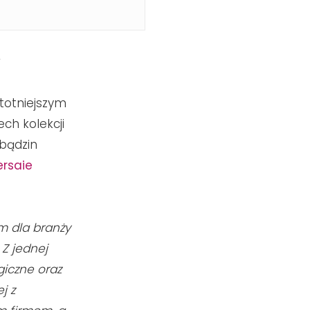
r
totniejszym
ch kolekcji
ubądzin
ersaie
ym dla branży
Z jednej
giczne oraz
j z