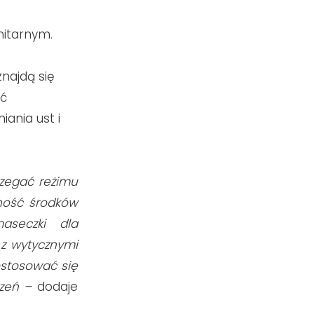
nitarnym.
najdą się
yć
ania ust i
zegać reżimu
ność środków
aseczki dla
 z wytycznymi
ostosować się
rzeń
–
dodaje