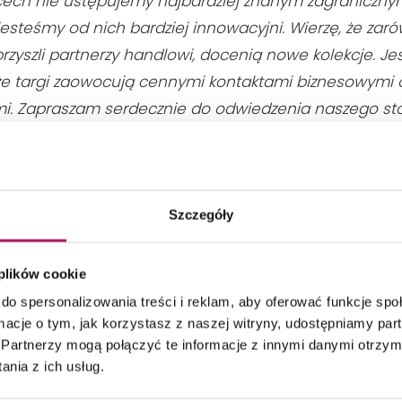
ech nie ustępujemy najbardziej znanym zagraniczny
jesteśmy od nich bardziej innowacyjni. Wierzę
, że zar
 przyszli partnerzy handlowi, docenią nowe kolekcje. J
że targi zaowocują cennymi kontaktami biznesowymi
i.
Zapraszam serdecznie do odwiedzenia naszego sto
6
–
mówi Andrzej Ramel, dyrektor sprzedaży krajowej, 
y Tubądzin.
 pozycji znajduje się blisko 20 nowych, inspirowanyc
Szczegóły
tek wielkoformatowych, które zachwycają kolorami i 
kamienia. Jednym z najistotniejszych wydarzeń targ
 plików cookie
ekcji zaprojektowanych przez Macieja Zienia. Serię B
do spersonalizowania treści i reklam, aby oferować funkcje sp
o motywów etnicznych i wzorowanie na naturalnych 
ormacje o tym, jak korzystasz z naszej witryny, udostępniamy p
Partnerzy mogą połączyć te informacje z innymi danymi otrzym
y wzoruje się na stylu rodem z lat siedemdziesiątych.
nia z ich usług.
d cechują wzory inspirowane naturalnym kamieniem i 