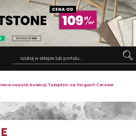
szukaj w sklepie lub portalu...
miera nowych kolekcji Tubądzin na targach Cersaie