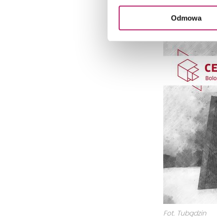
kolei istotą 
Odmowa
Fot. Tubądzin