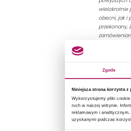
powyższych c
wielokrotnie 
obecni, jak i
przekonany, 
zamówieniam
C19, w hali 1
zarządu Grup
Wśród nowych
Zgoda
rodzajów pły
naturalnego 
Niniejsza strona korzysta z
premiera kol
Wykorzystujemy pliki cookie 
nawiązanie d
ruch w naszej witrynie. Inf
reklamowym i analitycznym. 
Kolekcja Funk
uzyskanymi podczas korzysta
Sophisticate