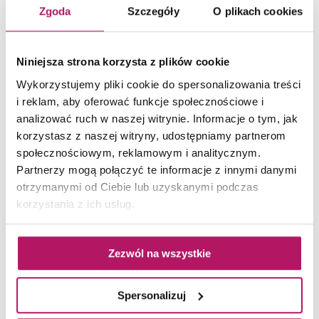
Zgoda
Szczegóły
O plikach cookies
Niniejsza strona korzysta z plików cookie
Wykorzystujemy pliki cookie do spersonalizowania treści
i reklam, aby oferować funkcje społecznościowe i
analizować ruch w naszej witrynie. Informacje o tym, jak
korzystasz z naszej witryny, udostępniamy partnerom
społecznościowym, reklamowym i analitycznym.
Partnerzy mogą połączyć te informacje z innymi danymi
otrzymanymi od Ciebie lub uzyskanymi podczas
korzystania z ich usług.
Na środku projektowanej przestrzeni zaprojektowano
poczekalnię, miejsce, w którym można usiąść,
Zezwól na wszystkie
przejrzeć katalog. W ciągu komunikacyjnym
umieszczono ekspozytory kolekcji oraz multimedialny
Spersonalizuj
stół zaprojektowany z myślą o architektach i klientach.