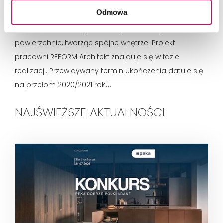
Dynamiczne formy, ostre i nowoczesne kształty
Odmowa
nadają całej formie głębszą perspektywę. Zielone,
naturalne elementy przełamują kontrastujące
powierzchnie, tworząc spójne wnętrze. Projekt
pracowni REFORM Architekt znajduje się w fazie
realizacji. Przewidywany termin ukończenia datuje się
na przełom 2020/2021 roku.
NAJŚWIEŻSZE AKTUALNOŚCI