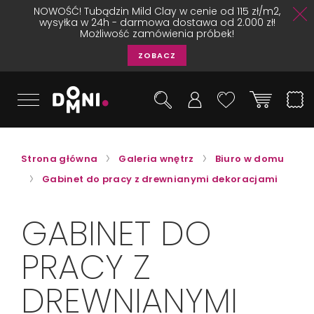
NOWOŚĆ! Tubądzin Mild Clay w cenie od 115 zł/m2,
wysyłka w 24h - darmowa dostawa od 2.000 zł!
Możliwość zamówienia próbek!
ZOBACZ
Strona główna
Galeria wnętrz
Biuro w domu
Gabinet do pracy z drewnianymi dekoracjami
GABINET DO
PRACY Z
DREWNIANYMI