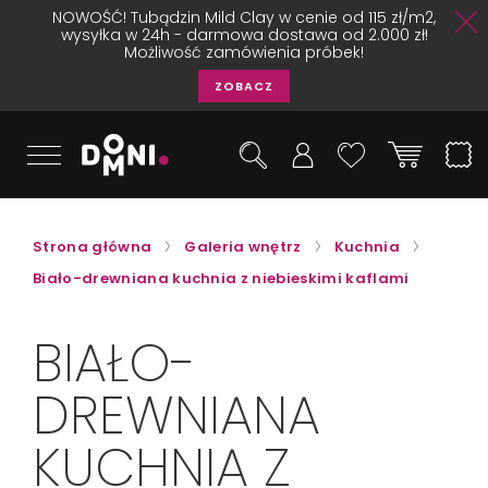
NOWOŚĆ! Tubądzin Mild Clay w cenie od 115 zł/m2,
wysyłka w 24h - darmowa dostawa od 2.000 zł!
Możliwość zamówienia próbek!
ZOBACZ
Strona główna
Galeria wnętrz
Kuchnia
Biało-drewniana kuchnia z niebieskimi kaflami
BIAŁO-
DREWNIANA
KUCHNIA Z