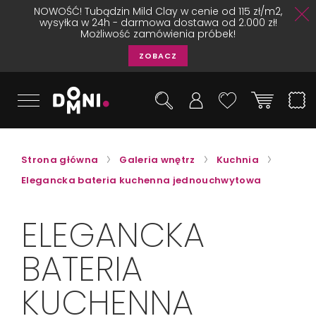
NOWOŚĆ! Tubądzin Mild Clay w cenie od 115 zł/m2,
wysyłka w 24h - darmowa dostawa od 2.000 zł!
Możliwość zamówienia próbek!
ZOBACZ
Strona główna
Galeria wnętrz
Kuchnia
Elegancka bateria kuchenna jednouchwytowa
ELEGANCKA
BATERIA
KUCHENNA