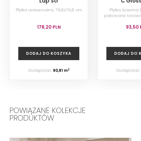
Lap Str
C Glos
Płytka uniwersalna, 79,8x79,8 cm
Płytka ścienna
pakowane losowo)
178,20 PLN
93,50 
DODAJ DO KOSZYKA
DODAJ DO 
Dostępność:
90,81 m
Dostępność:
2
POWIĄZANE KOLEKCJE
PRODUKTÓW