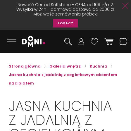
Nowość Cerrad Softstone - CENA od 109 zł/m2.
Wysyłka w 24h - darmowa dostawa od 2000 zł!
Możliwość zamówienia próbek!
ZOBACZ
Strona główna
Galeria wnętrz
Kuchnia
Jasna kuchnia z jadalnią z cegiełkowym akcentem
nad blatem
JASNA KUCHNIA
Z JADALNIĄ Z