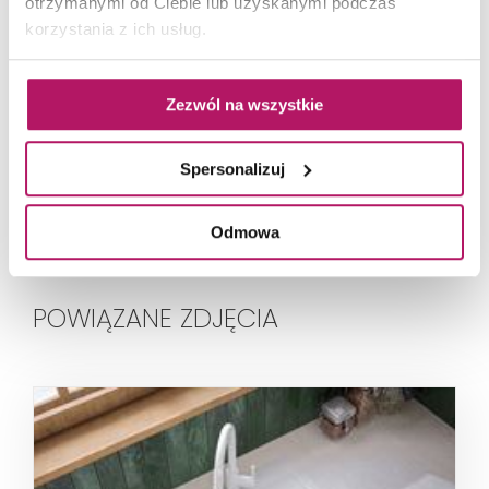
otrzymanymi od Ciebie lub uzyskanymi podczas
Masovia
korzystania z ich usług.
Tubądzin Masovia zachwyca nowoczesną
kolekcją płytek ściennych. W jej skład wchodzą
Zezwól na wszystkie
cegiełki zachowane w szerokiej gamie barw i
odcieni...
Spersonalizuj
Odmowa
POWIĄZANE ZDJĘCIA