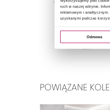
Wykorzystujemy pliki cookie 
Płytka uniwersalna, 29,7x59,7 cm
ruch w naszej witrynie. Inf
reklamowym i analitycznym. 
94,80 PLN
uzyskanymi podczas korzysta
DODAJ DO
KOSZYKA
Odmowa
2
Dostępność:
15,59 m
POWIĄZANE KOL