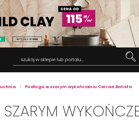
szukaj w sklepie lub portalu...
uchnia
Podłoga w szarym wykończeniu Cerrad Batista
 SZARYM WYKOŃCZE