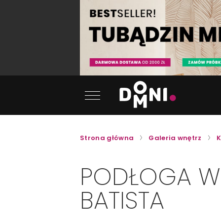
Strona główna
Galeria wnętrz
K
PODŁOGA W
BATISTA