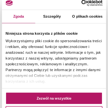
Omnires
Zgoda
Szczegóły
O plikach cookies
QP
Parawany nawannowe do bezkompromisowych
Niniejsza strona korzysta z plików cookie
aranżacji łazienki. Produkty QP to jedno i
Wykorzystujemy pliki cookie do spersonalizowania treści
dwuskrzydłowe składane...
i reklam, aby oferować funkcje społecznościowe i
analizować ruch w naszej witrynie. Informacje o tym, jak
korzystasz z naszej witryny, udostępniamy partnerom
społecznościowym, reklamowym i analitycznym.
Partnerzy mogą połączyć te informacje z innymi danymi
otrzymanymi od Ciebie lub uzyskanymi podczas
POWIĄZANE ZDJĘCIA
korzystania z ich usług.
Zezwól na wszystkie