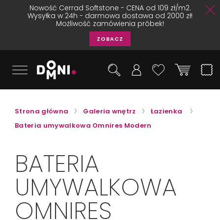
Nowość Cerrad Softstone - CENA od 109 zł/m2.
Wysyłka w 24h - darmowa dostawa od 2000 zł!
Możliwość zamówienia próbek!
ZOBACZ
Strona główna
Galeria wnętrz
Łazienka
Bateria umywalkowa Omnires Modern
BATERIA
UMYWALKOWA
OMNIRES