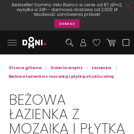
Bestseller! Domino Velo Bianco w cenie od 87 zł/m2,
wysyłka w 24h - darmowa dostawa od 2.000 zł!
Mozliwość zamówienia próbek!
ZOBACZ
Strona główna
Galeria wnętrz
Łazienka
Beżowa łazienka z mozaiką i płytką strukturalną
BEŻOWA
ŁAZIENKA Z
MOZAIKĄ I PŁYTKĄ