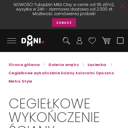
NOWOŚĆ! Tubądzin Mild Clay w cenie od 115 zł/m2,
wysyłka w 24h - darmowa dostawa od 2.000 zł!
Możliwość zamówienia próbek!
ZOBACZ
Strona główna
Galeria wnętrz
Łazienka
Cegiełkowe wykończenie ściany kolorami Opoczno
Metro Style
CEGIEŁKOWE
WYKOŃCZENIE