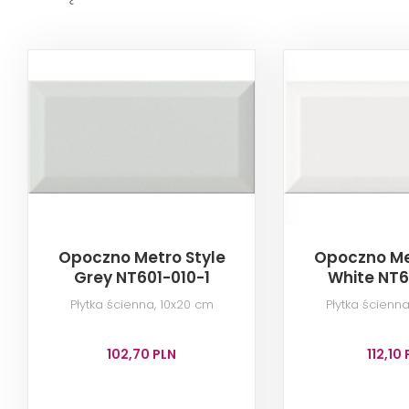
Opoczno Metro Style
Opoczno Me
Grey NT601-010-1
White NT6
Płytka ścienna, 10x20 cm
Płytka ścienn
102,70 PLN
112,10