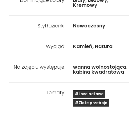
Dominujące kolory:
Biały, Beżowy,
Kremowy
Styl łazienki:
Nowoczesny
Wygląd:
Kamień, Natura
Na zdjęciu występuje:
wanna wolnostojąca,
kabina kwadratowa
Tematy:
#Love beżowe
#Złote przeboje