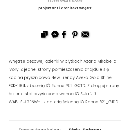
ZAKRES DZIAŁALNOŚCI:
projektant i architekt wnętrz
Wnętrze beżowej łazienki w płytkach Azario Mirabello
Ivory. Z jednej strony pomieszczenia znajduje się
kabina prysznicowa New Trendy Avexa Gold Shine
EXK-1661, z baterią IÖ Ronne P01_G0TD. Z drugiej strony
łazienki stoi przyścienna wanna IÖ Sula 2.0
WABL.SUL2.16WH i z baterią ścienną IÖ Ronne B31_G10D.