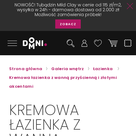
NOWOŚĆ! Tubądzin Mild Clay w cenie od 115 zł/m2,
wysyłka w 24h - darmowa dostawa od 2.000 zł!
Możliwość zamówienia próbek!
ZOBACZ
Strona główna
Galeria wnętrz
Łazienka
Kremowa łazienka z wanną przyścienną i złotymi
akcentami
KREMOWA
ŁAZIENKA Z