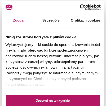
IO
Sula
Wanna przyścienna Sula jest wykonana z akrylu.
Zgoda
Szczegóły
O plikach cookies
Wyróżnia ją miękko zaokrąglona, owalna forma i
dopracowane linie. Wanna wyposażona jest...
Niniejsza strona korzysta z plików cookie
Wykorzystujemy pliki cookie do spersonalizowania treści
i reklam, aby oferować funkcje społecznościowe i
analizować ruch w naszej witrynie. Informacje o tym, jak
korzystasz z naszej witryny, udostępniamy partnerom
społecznościowym, reklamowym i analitycznym.
Partnerzy mogą połączyć te informacje z innymi danymi
otrzymanymi od Ciebie lub uzyskanymi podczas
korzystania z ich usług.
Zezwól na wszystkie