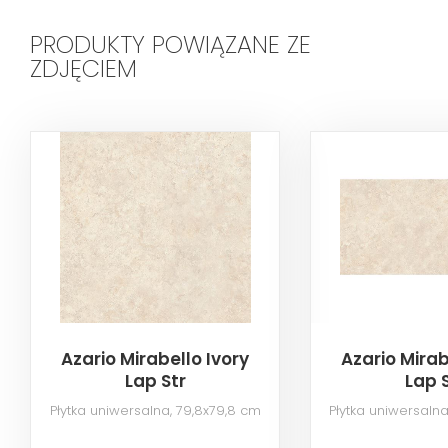
PRODUKTY POWIĄZANE ZE
ZDJĘCIEM
Azario Mirabello Ivory
Azario Mirab
Lap Str
Lap 
Płytka uniwersalna, 79,8x79,8 cm
Płytka uniwersalna