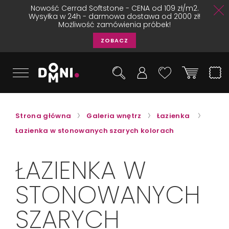
Nowość Cerrad Softstone - CENA od 109 zł/m2.
Wysyłka w 24h - darmowa dostawa od 2000 zł!
Możliwość zamówienia próbek!
ZOBACZ
Strona główna
Galeria wnętrz
Łazienka
Łazienka w stonowanych szarych kolorach
ŁAZIENKA W
STONOWANYCH
SZARYCH