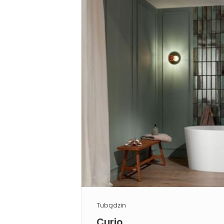
Tubądzin
Curio