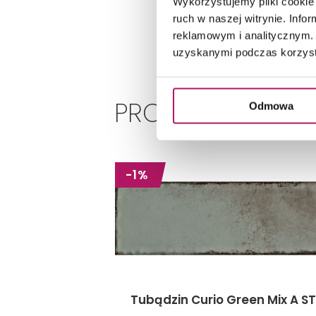
Wykorzystujemy pliki cookie 
ruch w naszej witrynie. Inf
reklamowym i analitycznym. 
uzyskanymi podczas korzysta
PRODUKTY POWIĄ
Odmowa
-1%
Tubądzin Curio Green Mix A S