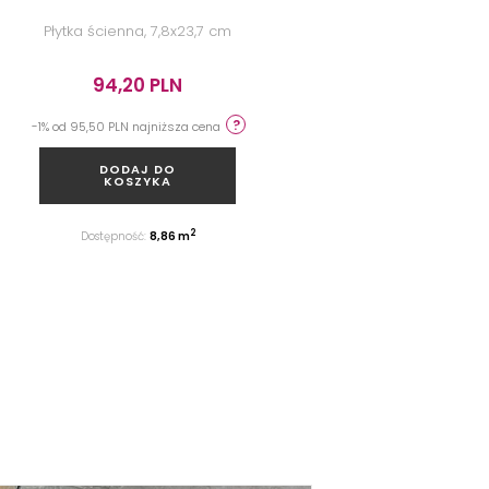
Płytka ścienna, 7,8x23,7 cm
Owalna w
wolnostojąc
94,20 PLN
6 
-1% od 95,50 PLN najniższa cena
DODAJ DO
KOSZYKA
2
Dostępność:
8,86 m
Dos