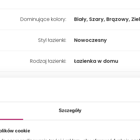
Dominujące kolory:
Biały, Szary, Brązowy, Zie
Styl łazienki:
Nowoczesny
Rodzaj łazienki:
Łazienka w domu
Wygląd:
Drewno, Kamień
Na zdjęciu występuje:
wanna wolnostojąca, sza
umywalka stojąca na bla
Szczegóły
Tematy:
#Zielono mi
 plików cookie