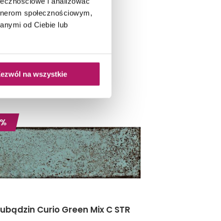
ołecznościowe i analizować
artnerom społecznościowym,
anymi od Ciebie lub
ezwól na wszystkie
1%
ubądzin Curio Green Mix C STR
Roca Ari