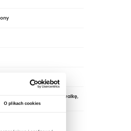
lony
fka wisząca, blat pod umywalkę,
cie
O plikach cookies