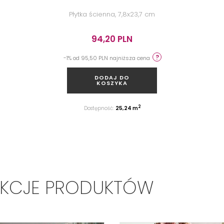
Płytka ścienna, 7,8x23,7 cm
94,20 PLN
-1% od 95,50 PLN najniższa cena
DODAJ DO
KOSZYKA
2
Dostępność:
25,24 m
EKCJE PRODUKTÓW