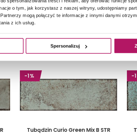
do spersonalizowania treści i reklam, aby oferować funkcje sp
ormacje o tym, jak korzystasz z naszej witryny, udostępniamy p
Partnerzy mogą połączyć te informacje z innymi danymi otrzym
nia z ich usług.
ZANE ZE ZDJĘCIEM
Spersonalizuj
Z
-1%
-
TR
Tubądzin Curio Green Mix B STR
T