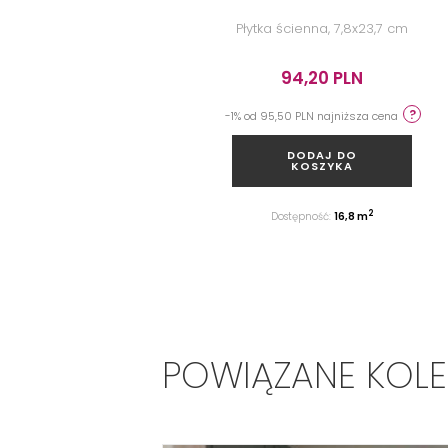
Płytka ścienna, 7,8x23,7 cm
94,20 PLN
-1% od 95,50 PLN najniższa cena
DODAJ DO
KOSZYKA
2
Dostępność:
16,8 m
POWIĄZANE KOL