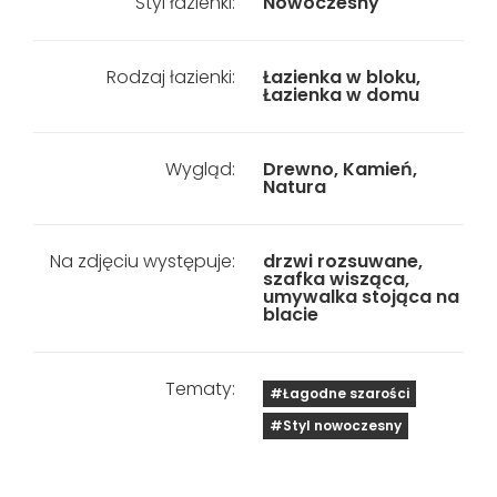
Styl łazienki:
Nowoczesny
Rodzaj łazienki:
Łazienka w bloku,
Łazienka w domu
Wygląd:
Drewno, Kamień,
Natura
Na zdjęciu występuje:
drzwi rozsuwane,
szafka wisząca,
umywalka stojąca na
blacie
Tematy:
#Łagodne szarości
#Styl nowoczesny