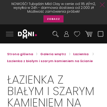
NOWOŚĆ! Tubądzin Mild Clay w cenie od 115 zł/m2,
wysyłka w 24h - darmowa dostawa od 2.000 zł!
Możliwość zamówienia próbek!
ZOBACZ
Strona główna
Galeria wnętrz
Łazienka
Łazienka z białym i szarym kamieniem na ścianie
ŁAZIENKA Z
BIAŁYM I SZARYM
KAMIENIEM NA