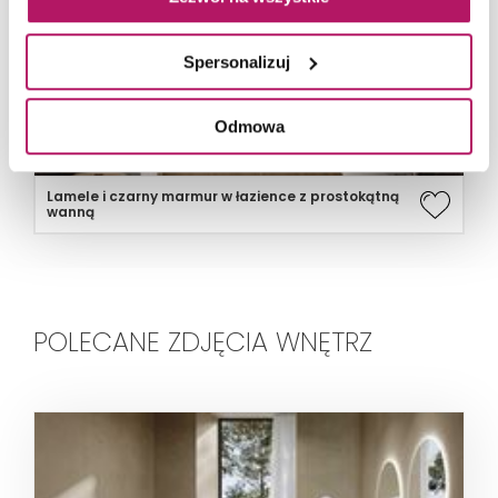
Spersonalizuj
Odmowa
Lamele i czarny marmur w łazience z prostokątną
wanną
POLECANE ZDJĘCIA WNĘTRZ