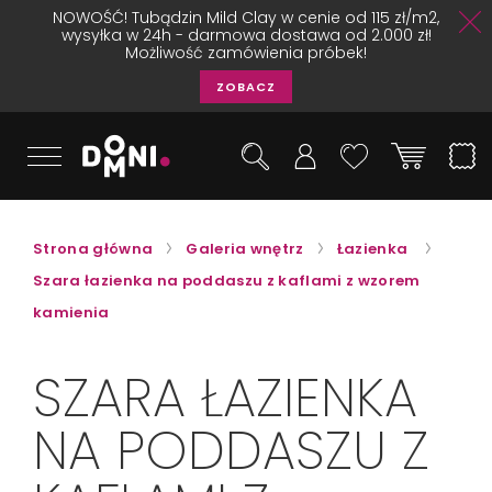
NOWOŚĆ! Tubądzin Mild Clay w cenie od 115 zł/m2,
wysyłka w 24h - darmowa dostawa od 2.000 zł!
Możliwość zamówienia próbek!
ZOBACZ
Strona główna
Galeria wnętrz
Łazienka
Szara łazienka na poddaszu z kaflami z wzorem
kamienia
SZARA ŁAZIENKA
NA PODDASZU Z