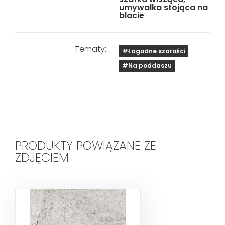
umywalka stojąca na
blacie
Tematy:
#Łagodne szarości
#Na poddaszu
PRODUKTY POWIĄZANE ZE
ZDJĘCIEM