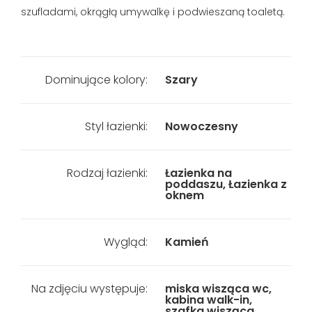
szufladami, okrągłą umywalkę i podwieszaną toaletą.
Dominujące kolory:
Szary
Styl łazienki:
Nowoczesny
Rodzaj łazienki:
Łazienka na
poddaszu, Łazienka z
oknem
Wygląd:
Kamień
Na zdjęciu występuje:
miska wisząca wc,
kabina walk-in,
szafka wisząca,