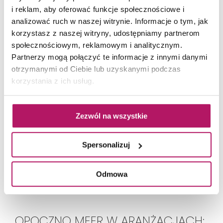
i reklam, aby oferować funkcje społecznościowe i
analizować ruch w naszej witrynie. Informacje o tym, jak
korzystasz z naszej witryny, udostępniamy partnerom
społecznościowym, reklamowym i analitycznym.
Partnerzy mogą połączyć te informacje z innymi danymi
otrzymanymi od Ciebie lub uzyskanymi podczas
Opoczno
korzystania z ich usług.
Naturale
Zezwól na wszystkie
Płytki imitujące strukturę naturalnego drewna w
eleganckich odcieniach kremu, grafitu i szarości.
Gresy...
Spersonalizuj
Odmowa
OPOCZNO MEER W ARANŻACJACH: