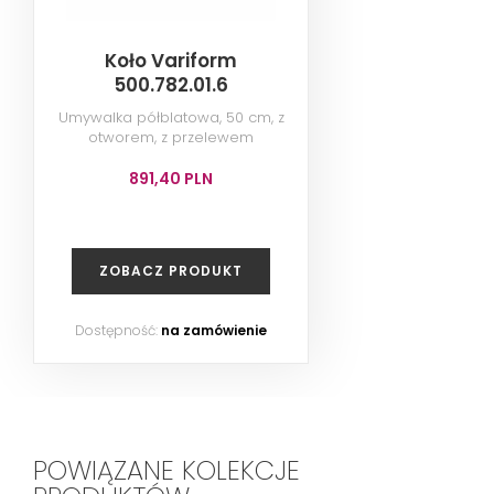
Koło Variform
500.782.01.6
Umywalka półblatowa, 50 cm, z
otworem, z przelewem
891,40 PLN
ZOBACZ PRODUKT
Dostępność:
na zamówienie
POWIĄZANE KOLEKCJE