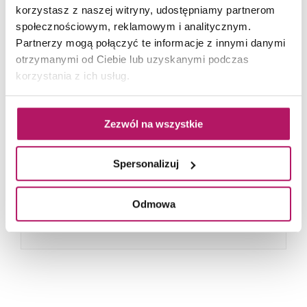
korzystasz z naszej witryny, udostępniamy partnerom
społecznościowym, reklamowym i analitycznym.
Partnerzy mogą połączyć te informacje z innymi danymi
otrzymanymi od Ciebie lub uzyskanymi podczas
korzystania z ich usług.
Koło
Zezwól na wszystkie
VariForm
Umywalki o miękkich, zaokrąglonych liniach,
Spersonalizuj
zachwycające różnorodnością. Produkty o
kształcie okrągłym, owalnym, eliptycznym i
Odmowa
prostokątnym...