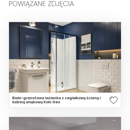
POWIĄZANE ZDJĘCIA
Biało-granatowa łazienka z cegiełkową ścianą i
kabiną wnękową Koło Geo