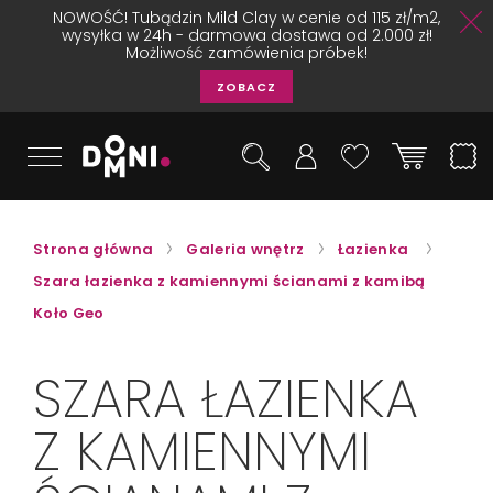
NOWOŚĆ! Tubądzin Mild Clay w cenie od 115 zł/m2,
wysyłka w 24h - darmowa dostawa od 2.000 zł!
Możliwość zamówienia próbek!
ZOBACZ
Strona główna
Galeria wnętrz
Łazienka
Szara łazienka z kamiennymi ścianami z kamibą
Koło Geo
SZARA ŁAZIENKA
Z KAMIENNYMI