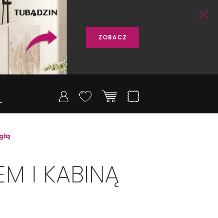
ZOBACZ
głą
M I KABINĄ