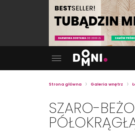
Strona główna
Galeria wnętrz
Ł
SZARO-BEŻOW
PÓŁOKRĄGŁ