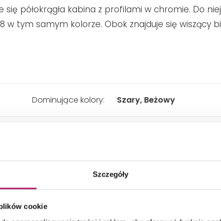
e się półokrągła kabina z profilami w chromie. Do n
 w tym samym kolorze. Obok znajduje się wiszący bi
Dominujące kolory:
Szary, Beżowy
Styl łazienki:
Nowoczesny
Rodzaj łazienki:
Łazienka z oknem
Szczegóły
Wygląd:
Kamień
 plików cookie