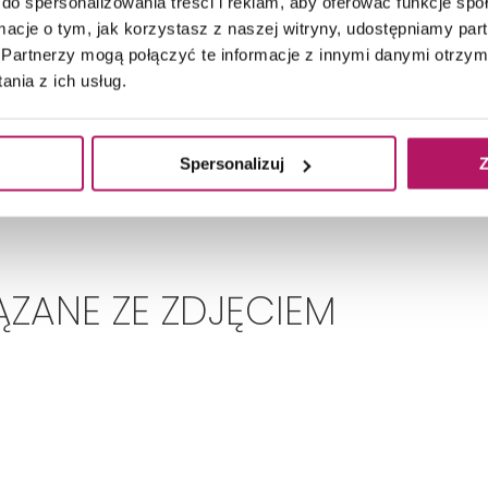
do spersonalizowania treści i reklam, aby oferować funkcje sp
Na zdjęciu występuje:
miska wisząca wc, bidet,
ormacje o tym, jak korzystasz z naszej witryny, udostępniamy p
Partnerzy mogą połączyć te informacje z innymi danymi otrzym
nia z ich usług.
Tematy:
#Łagodne szarości
Spersonalizuj
Z
ZANE ZE ZDJĘCIEM