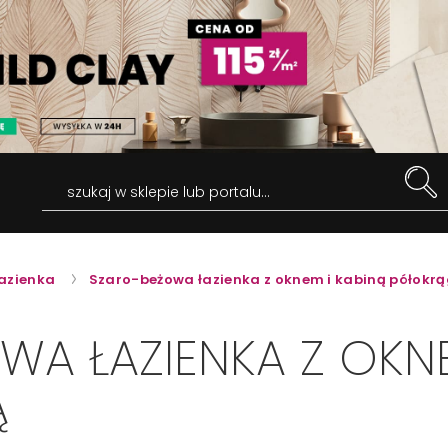
szukaj w sklepie lub portalu...
azienka
Szaro-beżowa łazienka z oknem i kabiną półokrą
A ŁAZIENKA Z OKNE
Ą