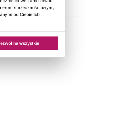
ołecznościowe i analizować
 kabina półokrągła
artnerom społecznościowym,
anymi od Ciebie lub
ezwól na wszystkie