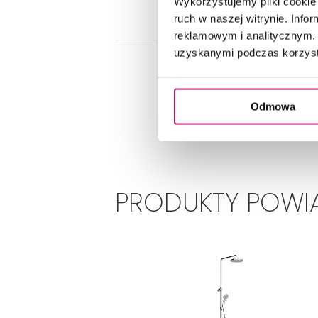
Wykorzystujemy pliki cookie 
ruch w naszej witrynie. Inf
reklamowym i analitycznym. 
uzyskanymi podczas korzysta
Odmowa
PRODUKTY POWIĄ