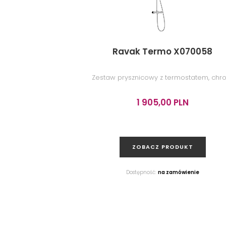
Ravak Termo X070058
Zestaw prysznicowy z termostatem, chr
1 905,00 PLN
ZOBACZ PRODUKT
Dostępność:
na zamówienie