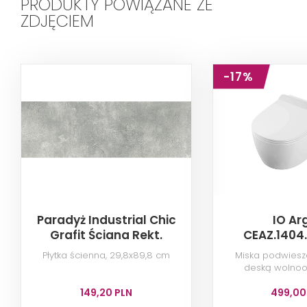
PRODUKTY POWIĄZANE ZE
ZDJĘCIEM
-17%
Paradyż Industrial Chic
IO Ar
Grafit Ściana Rekt.
CEAZ.1404
Płytka ścienna, 29,8x89,8 cm
Miska podwiesz
deską wolno
149,20 PLN
499,00