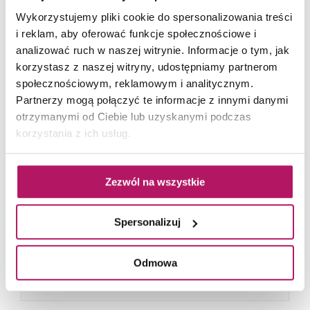
Argus
Wykorzystujemy pliki cookie do spersonalizowania treści
Kolekcja Argus to propozycja to nowoczesnych
i reklam, aby oferować funkcje społecznościowe i
łazienek. Ponadczasowy, ergonomiczny kształt,
analizować ruch w naszej witrynie. Informacje o tym, jak
ukryte mocowania, sprawiają, że ceramika...
korzystasz z naszej witryny, udostępniamy partnerom
społecznościowym, reklamowym i analitycznym.
Partnerzy mogą połączyć te informacje z innymi danymi
otrzymanymi od Ciebie lub uzyskanymi podczas
korzystania z ich usług.
IO
Garda
Zezwól na wszystkie
Umywalki ceramiczne o uniwersalnych
Spersonalizuj
możliwościach. Możemy montować je na ścianie,
na szafce lub blacie łazienkowym. Umywalki
Garda...
Odmowa