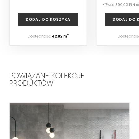
-17% od 599,00 PLN n
DODAJ DO KOSZYKA
DODAJ DO 
Dostępność:
42,82 m
Dostępnoś
2
POWIĄZANE KOLEKCJE
PRODUKTÓW