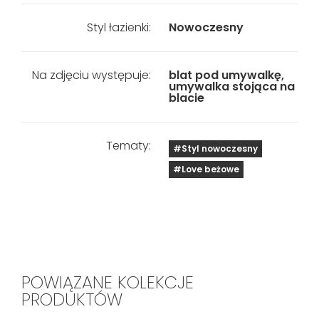
Styl łazienki:
Nowoczesny
Na zdjęciu występuje:
blat pod umywalkę,
umywalka stojąca na
blacie
Tematy:
#Styl nowoczesny
#Love beżowe
POWIĄZANE KOLEKCJE
PRODUKTÓW