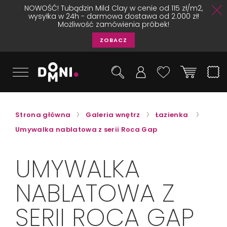
NOWOŚĆ! Tubądzin Mild Clay w cenie od 115 zł/m2,
wysyłka w 24h - darmowa dostawa od 2.000 zł!
Możliwość zamówienia próbek!
ZOBACZ
Strona główna
Galeria wnętrz
Łazienka
Umywalka nablatowa z serii Roca Gap
UMYWALKA
NABLATOWA Z
SERII ROCA GAP