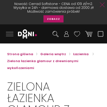
Nowość Cerrad Softstone - CENA od 109 zł/m2.
Wysyłka w 24h - darmowa dostawa od 2000 zł!
Możliwość zamówienia próbek!
ZOBACZ
Strona główna
Galeria wnętrz
Łazienka
Zielona łazienka glamour z drewnianymi
wykończeniami
ZIELONA
ŁAZIENKA