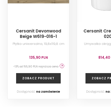
Cersanit Devonwood
Cersanit Cre
Beige W619-016-1
02
Płytka uniwersalna, 19,8x119,8 cm
Umywalka okrąg
135,90 PLN
814,40
-13% od 155,90 PLN najniższa cena
ZOBACZ PRODUKT
ZOBACZ P
Dostępność:
na zamówienie
Dostępność:
na