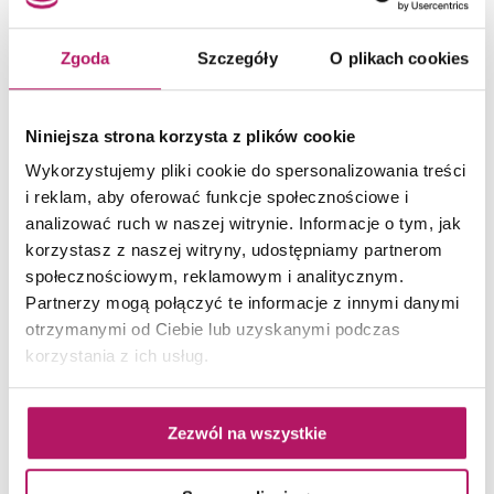
Zgoda
Szczegóły
O plikach cookies
Niniejsza strona korzysta z plików cookie
Cersanit
Wykorzystujemy pliki cookie do spersonalizowania treści
Crea
i reklam, aby oferować funkcje społecznościowe i
analizować ruch w naszej witrynie. Informacje o tym, jak
Cersanit Crea oferuje rozbudowaną ofertę
korzystasz z naszej witryny, udostępniamy partnerom
produktów do nowoczesnych łazienek.
społecznościowym, reklamowym i analitycznym.
Wieloelementowa kolekcja zawiera armaturę,
Partnerzy mogą połączyć te informacje z innymi danymi
umywalki, produkty...
otrzymanymi od Ciebie lub uzyskanymi podczas
korzystania z ich usług.
Zezwól na wszystkie
POWIĄZANE ZDJĘCIA