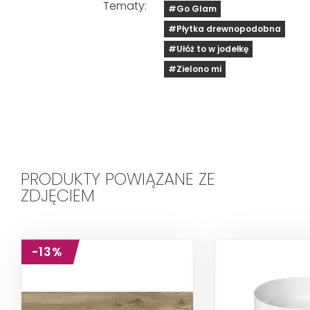
Tematy:
#Go Glam
#Płytka drewnopodobna
#Ułóż to w jodełkę
#Zielono mi
PRODUKTY POWIĄZANE ZE
ZDJĘCIEM
-13%