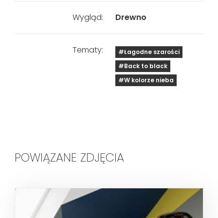
Wygląd:
Drewno
Tematy:
#Łagodne szarości
#Back to black
#W kolorze nieba
POWIĄZANE ZDJĘCIA