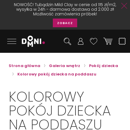
NOWOŚĆ! Tubądzin Mild Clay w cenie od 115 zł/m2,
wysyłka w 24h - darmowa dostawa od 2.000 zł!
Możliwość zamówienia próbek!
ZOBACZ
Strona główna
Galeria wnętrz
Pokój dziecka
Kolorowy pokój dziecka na poddaszu
KOLOROWY
POKÓJ DZIECKA
NA PODDASZU