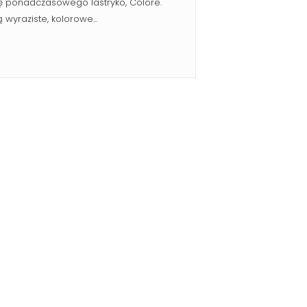
ę ponadczasowego lastryko, Colore.
wyraziste, kolorowe...