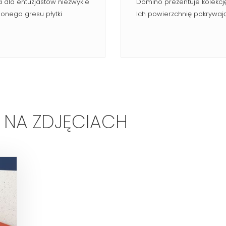
 dla entuzjastów niezwykle
Domino prezentuje kolekcj
onego gresu płytki
Ich powierzchnię pokrywają 
 NA ZDJĘCIACH