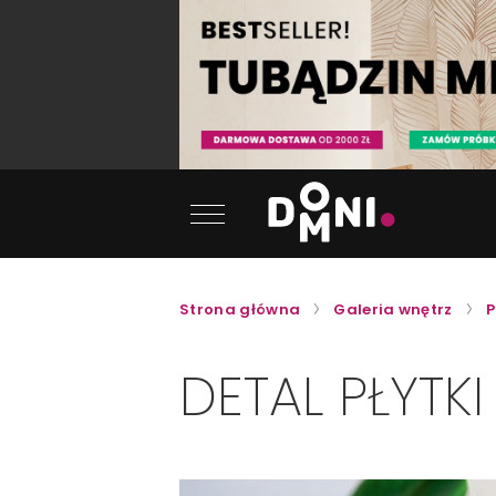
Strona główna
Galeria wnętrz
P
DETAL PŁYTK