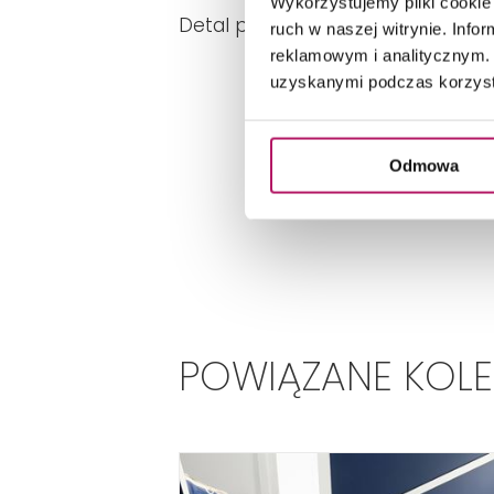
Wykorzystujemy pliki cookie 
Detal przedpokoju, wykończonej p
ruch w naszej witrynie. Inf
reklamowym i analitycznym. 
uzyskanymi podczas korzysta
Odmowa
POWIĄZANE KOL