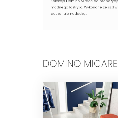
Kolekcja Domino Mirace do propozycja
modnego lastryko. Wykonane ze szkliwi
doskonale nadadzą...
DOMINO MICARE