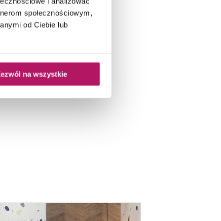
ołecznościowe i analizować
e.
artnerom społecznościowym,
anymi od Ciebie lub
ezwól na wszystkie