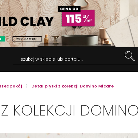
szukaj w sklepie lub portalu...
rzedpokój
Detal płytki z kolekcji Domino Micare
I Z KOLEKCJI DOMIN