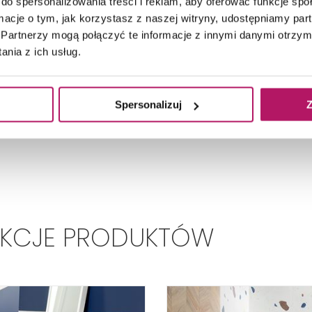
do spersonalizowania treści i reklam, aby oferować funkcje sp
łytkami imitującymi lastryko na ścianie Domino Micar
ormacje o tym, jak korzystasz z naszej witryny, udostępniamy p
Partnerzy mogą połączyć te informacje z innymi danymi otrzym
nia z ich usług.
Tematy:
#Dekoracyjne lastryko
Spersonalizuj
Z
EKCJE PRODUKTÓW