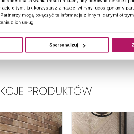
do spersonalizowania treści i reklam, aby oferować funkcje sp
ormacje o tym, jak korzystasz z naszej witryny, udostępniamy p
Tematy:
Partnerzy mogą połączyć te informacje z innymi danymi otrzym
#Ułóż to w jodełkę
nia z ich usług.
#Roślinne motywy
#Ceglane motywy
Spersonalizuj
Z
EKCJE PRODUKTÓW