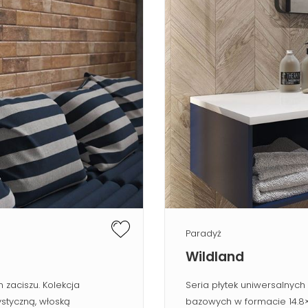
Paradyż
Wildland
 zaciszu. Kolekcja
Seria płytek uniwersalnych
styczną, włoską
bazowych w formacie 14.8×89