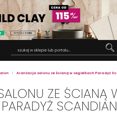
szukaj w sklepie lub portalu...
alon
Aranżacja salonu ze ścianą w cegiełkach Paradyż S
SALONU ZE ŚCIANĄ 
 PARADYŻ SCANDIA