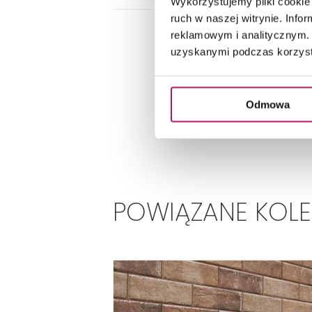
Wykorzystujemy pliki cookie 
ruch w naszej witrynie. Inf
reklamowym i analitycznym. 
uzyskanymi podczas korzysta
Odmowa
POWIĄZANE KOL