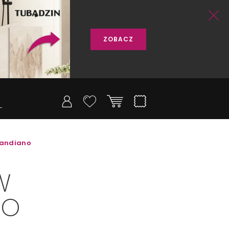
ZOBACZ
candiano
W
NO