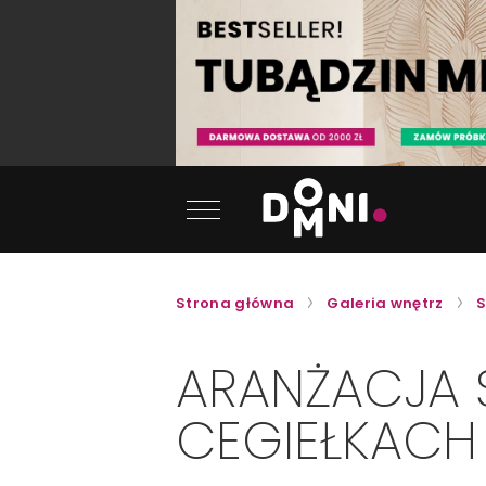
Strona główna
Galeria wnętrz
S
ARANŻACJA 
CEGIEŁKACH