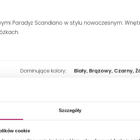
erowymi Paradyż Scandiano w stylu nowoczesnym. Wnęt
nózkach.
Dominujące kolory:
Biały, Brązowy, Czarny, Ż
Styl salonu:
Nowoczesny
Szczegóły
Rodzaj salonu:
Salon wypoczynkowy
 plików cookie
Wygląd:
Drewno, Cegła