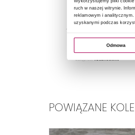
Wykorzystujemy pliki cookie 
Płytka podłogowa, 42x42 cm
ruch w naszej witrynie. Inf
reklamowym i analitycznym. 
46,40 PLN
uzyskanymi podczas korzysta
-53% od 99,60 PLN najniższa cena
ZOBACZ PRODUKT
Odmowa
Dostępność:
na zamówienie
POWIĄZANE KOL