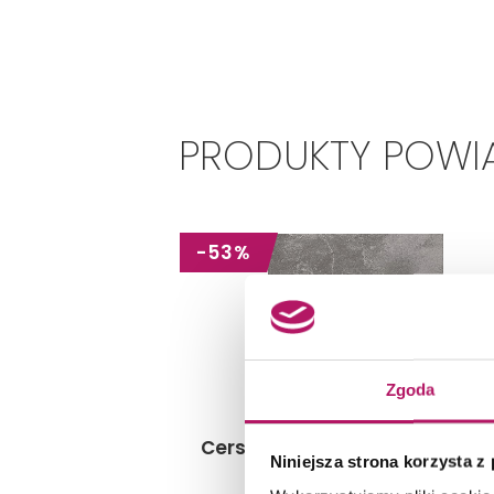
PRODUKTY POWIĄ
-53%
Zgoda
Cersanit G419 Grey W504-002
Niniejsza strona korzysta z