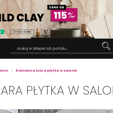
szukaj w sklepie lub portalu...
alon
Kamienna szara płytka w salonie
ARA PŁYTKA W SALO