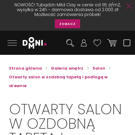
NOWOŚĆ! Tubądzin Mild Clay w cenie od 115 zł/m2,
wysyłka w 24h - darmowa dostawa od 2.000 zł!
Możliwość zamówienia próbek!
ZOBACZ
Strona główna
Galeria wnętrz
Salon
Otwarty salon w ozdobną tapetą i podłogą w
drewnie
OTWARTY SALON
W OZDOBNĄ