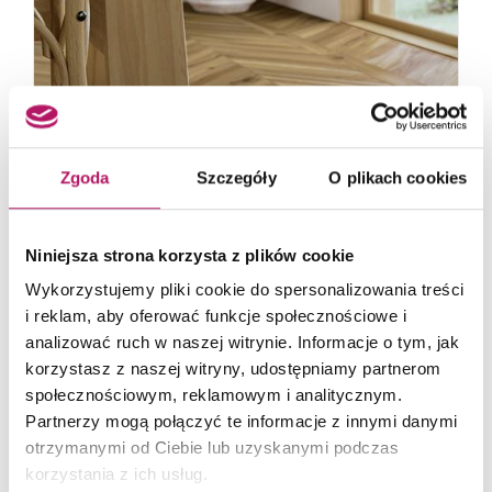
Zgoda
Szczegóły
O plikach cookies
Paradyż
Niniejsza strona korzysta z plików cookie
Freeland
Wykorzystujemy pliki cookie do spersonalizowania treści
i reklam, aby oferować funkcje społecznościowe i
Paradyż oferuje kolekcję Freeland, która jest
analizować ruch w naszej witrynie. Informacje o tym, jak
synonimem bogactwa odcieni i tonów. Idealnie
korzystasz z naszej witryny, udostępniamy partnerom
skomponuje się w wielu aranżacjach i
społecznościowym, reklamowym i analitycznym.
kombinacjach...
Partnerzy mogą połączyć te informacje z innymi danymi
otrzymanymi od Ciebie lub uzyskanymi podczas
korzystania z ich usług.