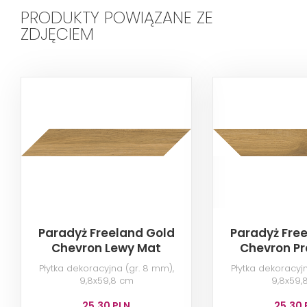
PRODUKTY POWIĄZANE ZE
ZDJĘCIEM
Paradyż Freeland Gold
Paradyż Fre
Chevron Lewy Mat
Chevron P
Płytka dekoracyjna (gr. 8 mm),
Płytka dekoracyj
9,8x59,8 cm
9,8x59,
25,30 PLN
25,30 