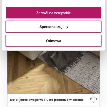
Zezwól na wszystkie
POWIĄZANE ZDJĘCIA
Spersonalizuj
Odmowa
Detal jodełkowego wzoru na podłodze w salonie