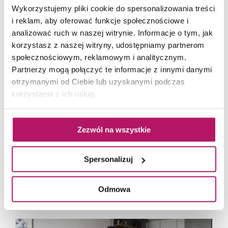
Wykorzystujemy pliki cookie do spersonalizowania treści
i reklam, aby oferować funkcje społecznościowe i
analizować ruch w naszej witrynie. Informacje o tym, jak
Cersanit
korzystasz z naszej witryny, udostępniamy partnerom
społecznościowym, reklamowym i analitycznym.
Harlem
Partnerzy mogą połączyć te informacje z innymi danymi
Gres podłogowy Harlem to płytki w formacie
otrzymanymi od Ciebie lub uzyskanymi podczas
59.3×59.3 cm. Powierzchnia płytek przypomina
korzystania z ich usług.
surowy, przecierany...
Zezwól na wszystkie
Spersonalizuj
POWIĄZANE ZDJĘCIA
Odmowa