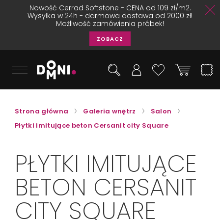
Nowość Cerrad Softstone - CENA od 109 zł/m2.
Wysyłka w 24h - darmowa dostawa od 2000 zł!
Możliwość zamówienia próbek!
ZOBACZ
Strona główna
Galeria wnętrz
Salon
Płytki imitujące beton Cersanit city Square
PŁYTKI IMITUJĄCE
BETON CERSANIT
CITY SQUARE