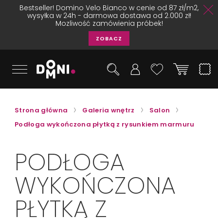
Bestseller! Domino Velo Bianco w cenie od 87 zł/m2,
wysyłka w 24h - darmowa dostawa od 2.000 zł!
Mozliwość zamówienia próbek!
ZOBACZ
Strona główna
Galeria wnętrz
Salon
Podłoga wykończona płytką z rysunkiem marmuru
PODŁOGA
WYKOŃCZONA
PŁYTKĄ Z