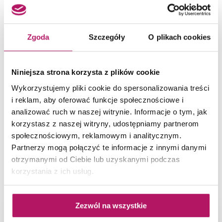
Zgoda
Szczegóły
O plikach cookies
Nowa Gala
Avenida
Niniejsza strona korzysta z plików cookie
Płytki uniwersalne Avenida to kolekcja ceramiki
do wnętrz i przestrzeni przydomowej. Produkty
Wykorzystujemy pliki cookie do spersonalizowania treści
ścienno...
i reklam, aby oferować funkcje społecznościowe i
analizować ruch w naszej witrynie. Informacje o tym, jak
korzystasz z naszej witryny, udostępniamy partnerom
społecznościowym, reklamowym i analitycznym.
Partnerzy mogą połączyć te informacje z innymi danymi
otrzymanymi od Ciebie lub uzyskanymi podczas
korzystania z ich usług.
POWIĄZANE ZDJĘCIA
Zezwól na wszystkie