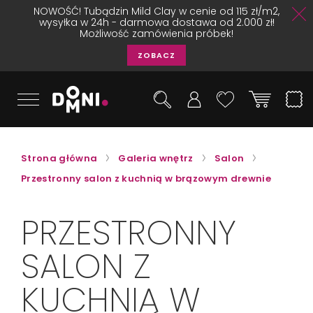
NOWOŚĆ! Tubądzin Mild Clay w cenie od 115 zł/m2,
wysyłka w 24h - darmowa dostawa od 2.000 zł!
Możliwość zamówienia próbek!
ZOBACZ
Strona główna
Galeria wnętrz
Salon
Przestronny salon z kuchnią w brązowym drewnie
PRZESTRONNY
SALON Z
KUCHNIĄ W