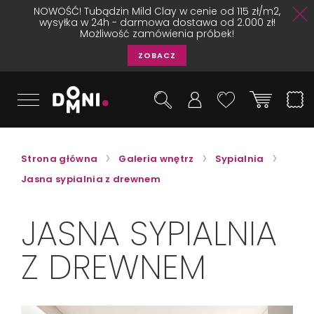
NOWOŚĆ! Tubądzin Mild Clay w cenie od 115 zł/m2,
wysyłka w 24h - darmowa dostawa od 2.000 zł!
Możliwość zamówienia próbek!
ZOBACZ
Strona główna
Galeria wnętrz
Sypialnia
Jasna sypialnia z drewnem
JASNA SYPIALNIA
Z DREWNEM