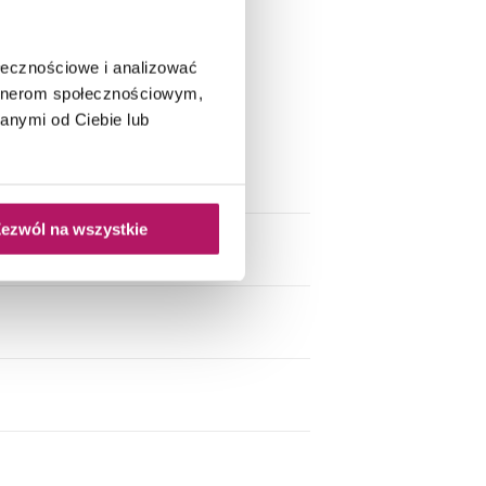
ołecznościowe i analizować
óżowe motywy doskonale
artnerom społecznościowym,
anymi od Ciebie lub
ezwól na wszystkie
let/róż