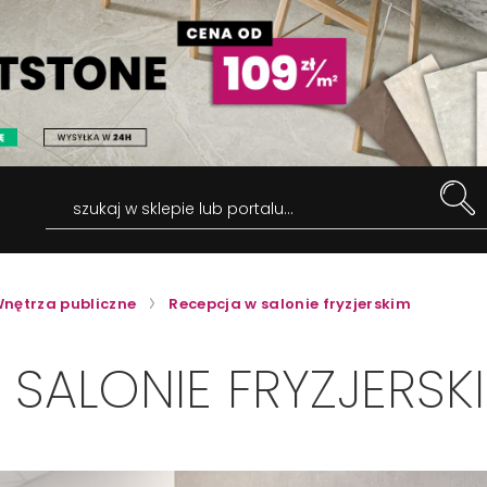
szukaj w sklepie lub portalu...
nętrza publiczne
Recepcja w salonie fryzjerskim
SALONIE FRYZJERSK