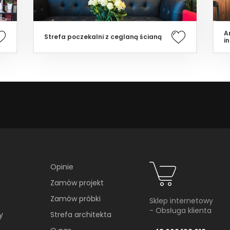
A
Strefa poczekalni z ceglaną ścianą
i
Opinie
Zamów projekt
Zamów próbki
Sklep internetowy
- Obsługa klienta
y
Strefa architekta