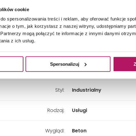
 plików cookie
do spersonalizowania treści i reklam, aby oferować funkcje sp
nymi motywami według projektu pracowni Studio M. R
ormacje o tym, jak korzystasz z naszej witryny, udostępniamy p
ciami i ożywiają wystrój wnętrza.
Partnerzy mogą połączyć te informacje z innymi danymi otrzym
nia z ich usług.
Spersonalizuj
Z
Dominujące kolory:
Biały, Beżowy, Czarny, Fio
Styl:
Industrialny
Rodzaj:
Usługi
Wygląd:
Beton