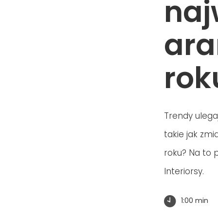
naj
ara
rok
Trendy ulega
takie jak zm
roku? Na to 
Interiorsy.
1:00 min