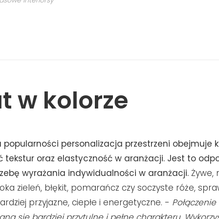
rasowe Interiorsy
t w kolorze
 popularności personalizacja przestrzeni obejmuje ko
 tekstur oraz elastyczność w aranżacji. Jest to od
zebę wyrażania indywidualności w aranżacji.
Żywe, 
oka zieleń, błękit, pomarańcz czy soczyste róże, spraw
rdziej przyjazne, ciepłe i energetyczne. -
Połączenie
aną się bardziej przytulne i pełne charakteru. Wykorzy