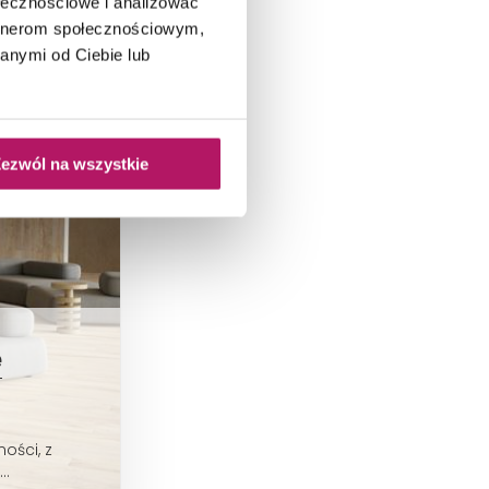
ołecznościowe i analizować
artnerom społecznościowym,
anymi od Ciebie lub
ezwól na wszystkie
e
ości, z
..