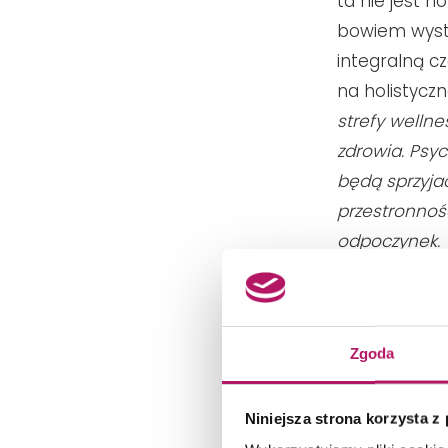
ta nie jest n
bowiem wystę
integralną c
na holistycz
strefy welln
zdrowia.
Psyc
będą sprzyja
przestronnoś
odpoczynek.
do pracy z 
koresponduje
biophilic de
Zgoda
te spełniają
Niniejsza strona korzysta z