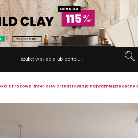
szukaj w sklepie lub portalu...
ekci z Pracowni Interiorsy przedstawiają najważniejsze cechy 