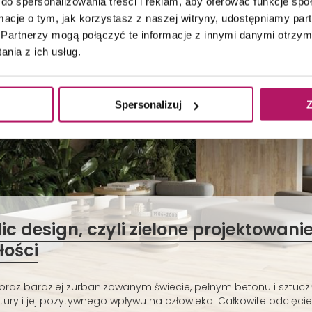
do spersonalizowania treści i reklam, aby oferować funkcje sp
ormacje o tym, jak korzystasz z naszej witryny, udostępniamy p
Partnerzy mogą połączyć te informacje z innymi danymi otrzym
nia z ich usług.
Spersonalizuj
Z
lic design, czyli zielone projektowani
łości
oraz bardziej zurbanizowanym świecie, pełnym betonu i sztuczn
ury i jej pozytywnego wpływu na człowieka. Całkowite odcięcie.