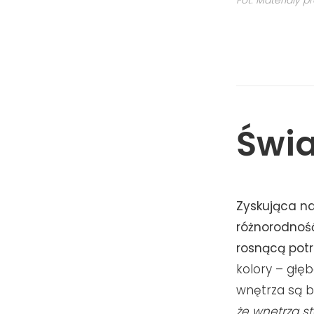
Fot. Materiały p
Świa
Zyskująca na
różnorodność
rosnącą potr
kolory – głęb
wnętrza są ba
że wnętrza st