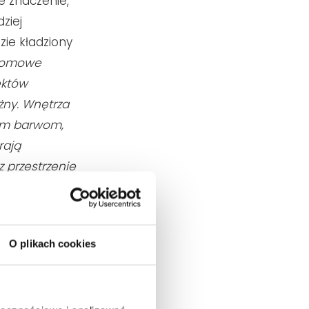
e znaczenie,
ziej
zie kładziony
omowe
ektów
żny. Wnętrza
nym barwom,
rają
 przestrzenie
e
nim również
ury. Elementy
O plikach cookies