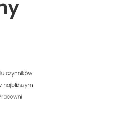
hy
elu czynników
w najbliższym
 Pracowni