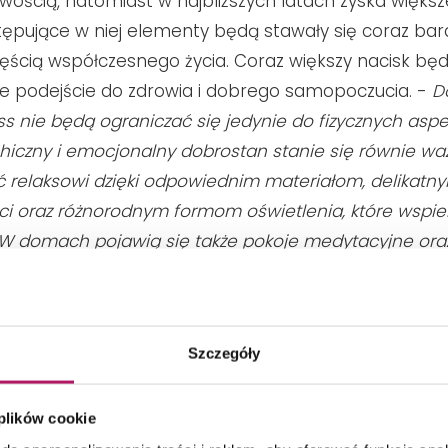
owością, natomiast w najbliższych latach zyska większ
pujące w niej elementy będą stawały się coraz bard
zęścią współczesnego życia. Coraz większy nacisk będ
ne podejście do zdrowia i dobrego samopoczucia. -
D
ess nie będą ograniczać się jedynie do fizycznych asp
hiczny i emocjonalny dobrostan
stanie się równie wa
ć relaksowi dzięki odpowiednim materiałom, delikat
ci oraz różnorodnym formom oświetlenia, które wspie
 W domach pojawią się także
pokoje medytacyjne
oraz
emocjami
– mówi arch. Marta Iglewska. Trend self car
 z naturalnymi materiałami. Istotną rolę odgrywa z 
sign, czyli aranżacja z wykorzystaniem elementów nat
Szczegóły
 rolę redukcji stresu oraz poprawy samopoczucia.
 plików cookie