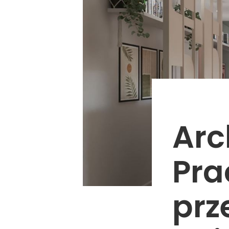
Arc
Pra
prz