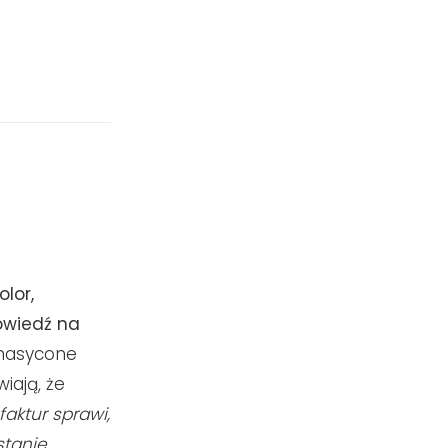
lor,
powiedź na
nasycone
iają, że
faktur
sprawi,
stanie