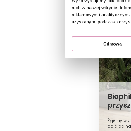
Wykorzystujemy pliki cookie 
ruch w naszej witrynie. Inf
reklamowym i analitycznym. 
uzyskanymi podczas korzysta
Odmowa
Biophi
przysz
Żyjemy w c
dala od nat