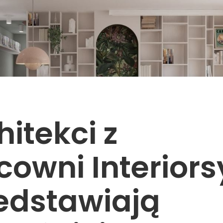
hitekci z
cowni Interiors
edstawiają