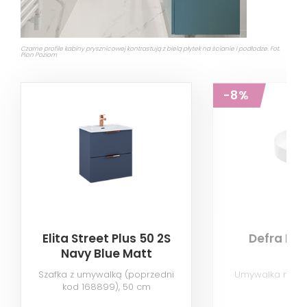
Czarne profile kabiny prysznicowej kontrastują z bielą płytek na ścianie i podłodze. Fot.
Pion Poziom
-8%
Elita Street Plus 50 2S
Defra Bol
Navy Blue Matt
RE020500107030
Szafka z umywalką (poprzedni
Umywalka nabla
kod 168899), 50 cm
biał