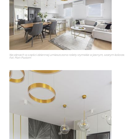
Na oknach w części dziennej umieszczono rolety rzymskie w jasnym, szarym kolorze.
Fot. Pion Poziom