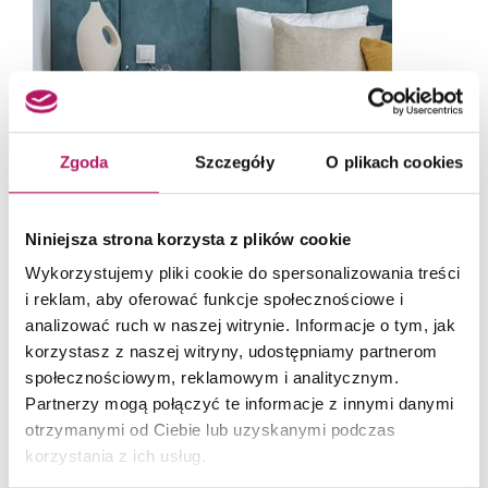
Zgoda
Szczegóły
O plikach cookies
Niniejsza strona korzysta z plików cookie
Wykorzystujemy pliki cookie do spersonalizowania treści
i reklam, aby oferować funkcje społecznościowe i
analizować ruch w naszej witrynie. Informacje o tym, jak
Po obu stronach łózka zaprojektowano praktyczne szafki nocne. Fot. Pion Poziom
korzystasz z naszej witryny, udostępniamy partnerom
społecznościowym, reklamowym i analitycznym.
Partnerzy mogą połączyć te informacje z innymi danymi
otrzymanymi od Ciebie lub uzyskanymi podczas
korzystania z ich usług.