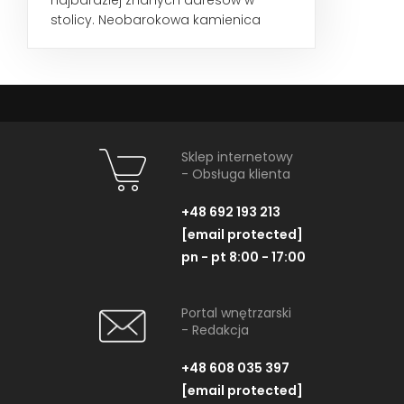
najbardziej znanych adresów w
stolicy. Neobarokowa kamienica
przetrwała okres wojennych trudów...
Sklep internetowy
- Obsługa klienta
+48 692 193 213
[email protected]
pn - pt 8:00 - 17:00
Portal wnętrzarski
- Redakcja
+48 608 035 397
[email protected]