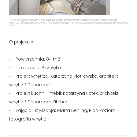
W pokoju gościnnym na jednej ze ścian umieszczono tapetę z jasnoniebieskim
wzorem. Biała toaletka, lekka lampa sufitowa wprowadzają delikatną atmosferę. Fot. Pion
Poziom
O projekcie:
• Powierzchnia: 84 m2
• Lokalizacja: Białołęka
• Projekt wnętrza: Katarzyna Piotrowska, architekt
wnętrz / Decoroom
• Projekt kuchni i mebli: Katarzyna Fotek, architekt
wnętrz / Decoroom Kitchen
• Zdjęcia i stylizacja: Marta Behling, Pion Poziom –
fotografia wnętrz