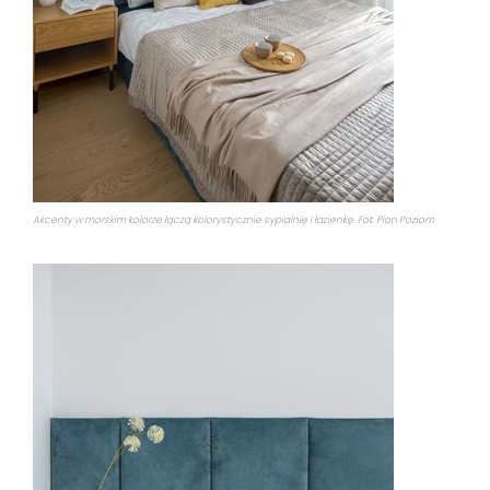
Akcenty w morskim kolorze łączą kolorystycznie sypialnię i łazienkę. Fot. Pion Poziom