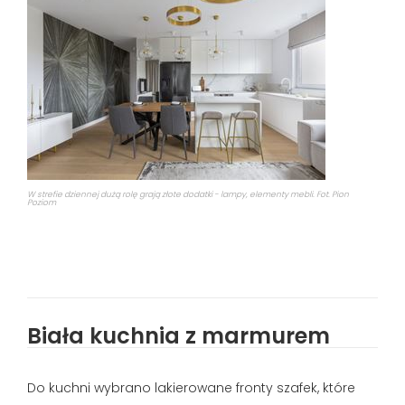
W strefie dziennej dużą rolę grają złote dodatki - lampy, elementy mebli. Fot. Pion
Poziom
Biała kuchnia z marmurem
Do kuchni wybrano lakierowane fronty szafek, które