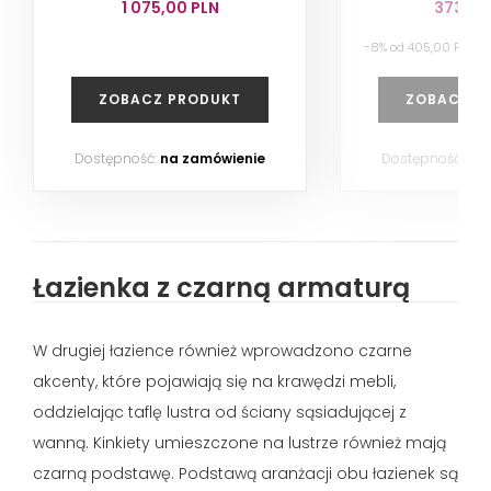
1 075,00 PLN
373,60
-8% od 405,00 PLN n
ZOBACZ PRODUKT
ZOBACZ P
Dostępność:
na zamówienie
Dostępność:
na
Łazienka z czarną armaturą
W drugiej łazience również wprowadzono czarne
akcenty, które pojawiają się na krawędzi mebli,
oddzielając taflę lustra od ściany sąsiadującej z
wanną. Kinkiety umieszczone na lustrze również mają
czarną podstawę. Podstawą aranżacji obu łazienek są