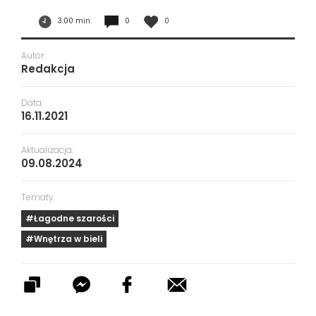
3:00 min
0
0
Autor:
Redakcja
Data:
16.11.2021
Aktualizacja:
09.08.2024
Tematy:
#Łagodne szarości
#Wnętrza w bieli