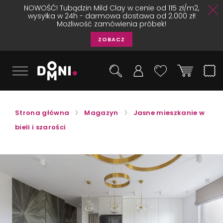
NOWOŚĆ! Tubądzin Mild Clay w cenie od 115 zł/m2,
wysyłka w 24h - darmowa dostawa od 2.000 zł!
Możliwość zamówienia próbek!
ZOBACZ
Strona główna
Magazyn
Jasne mieszkanie w
bieli i szarości