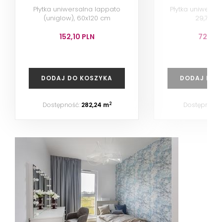
Płytka uniwersalna lappato
Płytka uniwersaln
(uniglow), 60x120 cm
29,7x59
152,10 PLN
72,60 
DODAJ DO KOSZYKA
DODAJ DO 
Dostępność:
282,24 m
Dostępność:
2