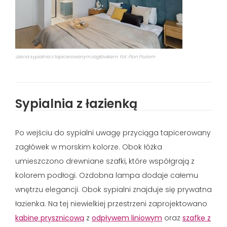
Jasna sypialnia z tapicerowanym zagłówkiem. Fot. Pion Poziom
Sypialnia z łazienką
Po wejściu do sypialni uwagę przyciąga tapicerowany
zagłówek w morskim kolorze. Obok łóżka
umieszczono drewniane szafki, które współgrają z
kolorem podłogi. Ozdobna lampa dodaje całemu
wnętrzu elegancji. Obok sypialni znajduje się prywatna
łazienka. Na tej niewielkiej przestrzeni zaprojektowano
kabinę prysznicową
z
odpływem liniowym
oraz
szafkę z