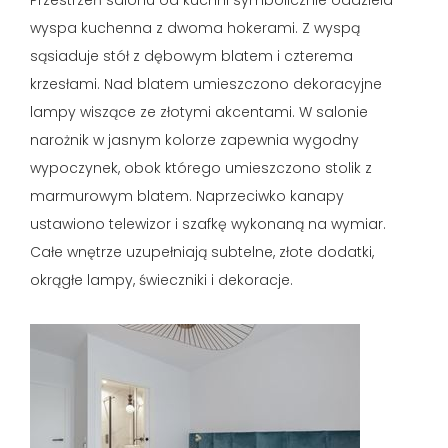
Przestrzeń salonu od kuchni symbolicznie oddziela
wyspa kuchenna z dwoma hokerami. Z wyspą
sąsiaduje stół z dębowym blatem i czterema
krzesłami. Nad blatem umieszczono dekoracyjne
lampy wiszące ze złotymi akcentami. W salonie
narożnik w jasnym kolorze zapewnia wygodny
wypoczynek, obok którego umieszczono stolik z
marmurowym blatem. Naprzeciwko kanapy
ustawiono telewizor i szafkę wykonaną na wymiar.
Całe wnętrze uzupełniają subtelne, złote dodatki,
okrągłe lampy, świeczniki i dekoracje.