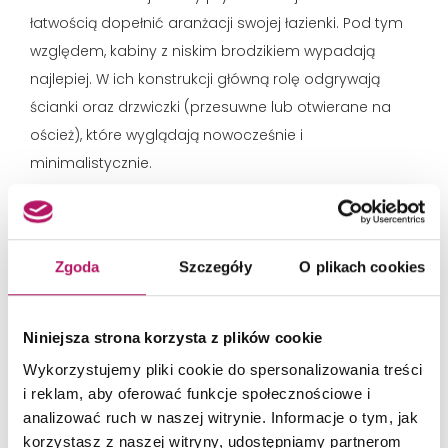
łatwością dopełnić aranżacji swojej łazienki. Pod tym
względem, kabiny z niskim brodzikiem wypadają
najlepiej. W ich konstrukcji główną rolę odgrywają
ścianki oraz drzwiczki (przesuwne lub otwierane na
oścież), które wyglądają nowocześnie i
minimalistycznie.
Warto też podkreślić praktyczne wartości wyboru
kabiny z niskim brodzikiem. Jest to wybór osób,
Zgoda
Szczegóły
O plikach cookies
którym zależy nie tylko parametrach estetycznych, ale
również na sprawnym zażywaniu szybkich kąpieli.
Szczególnie, jeśli wśród domowników korzystających z
Niniejsza strona korzysta z plików cookie
łazienki znajduje się osoba o ograniczonej
Wykorzystujemy pliki cookie do spersonalizowania treści
sprawności ruchowej – wówczas będzie to wybór
i reklam, aby oferować funkcje społecznościowe i
słuszny.
analizować ruch w naszej witrynie. Informacje o tym, jak
korzystasz z naszej witryny, udostępniamy partnerom