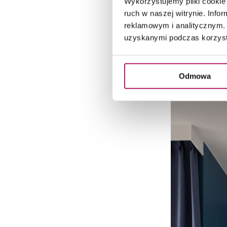
Wykorzystujemy pliki cookie 
ruch w naszej witrynie. Inf
reklamowym i analitycznym. 
uzyskanymi podczas korzysta
Fot. Magdalena 
Odmowa