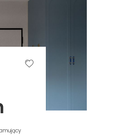
h
ełamujący