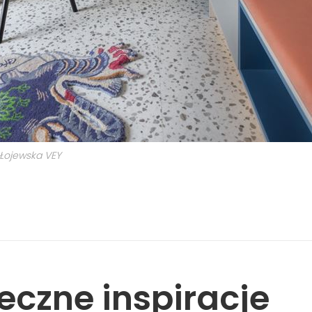
Łojewska VEY
eczne inspiracje