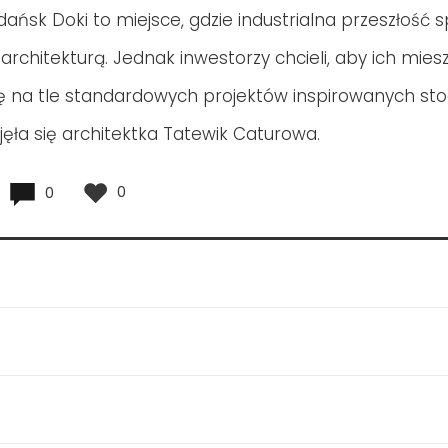
ńsk Doki to miejsce, gdzie industrialna przeszłość s
rchitekturą. Jednak inwestorzy chcieli, aby ich mies
ię na tle standardowych projektów inspirowanych sto
jęła się architektka Tatewik Caturowa.
0
0