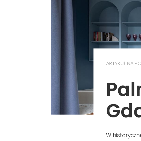
ARTYKUŁ NA P
Pal
Gda
W historyczn