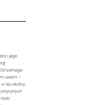
ta i jego
cji
Od samego
nym celem –
w tej okolicy.
rystycznych
 było