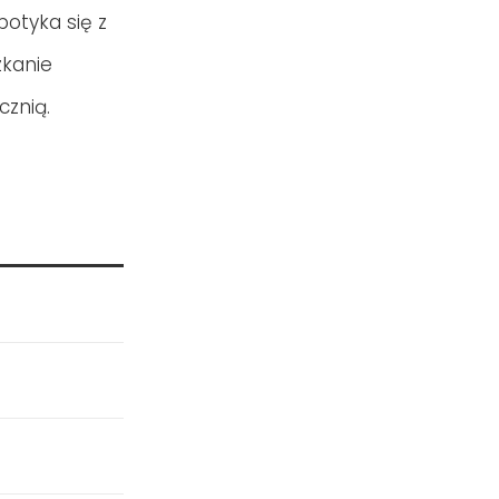
potyka się z
zkanie
cznią.