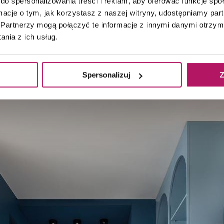
do spersonalizowania treści i reklam, aby oferować funkcje sp
ormacje o tym, jak korzystasz z naszej witryny, udostępniamy p
Partnerzy mogą połączyć te informacje z innymi danymi otrzym
nia z ich usług.
Łojewska VEY
Spersonalizuj
Z