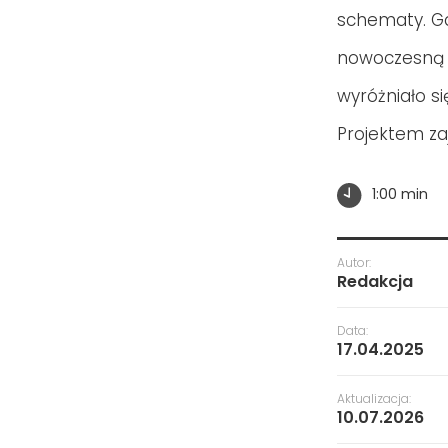
schematy. Gda
nowoczesną a
wyróżniało s
Projektem za
1:00 min
Autor:
Redakcja
Data:
17.04.2025
Aktualizacja:
10.07.2026