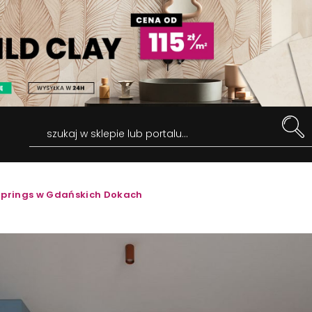
szukaj w sklepie lub portalu...
Springs w Gdańskich Dokach