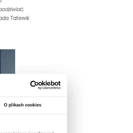
u
podziwiać,
ada Tatewik
O plikach cookies