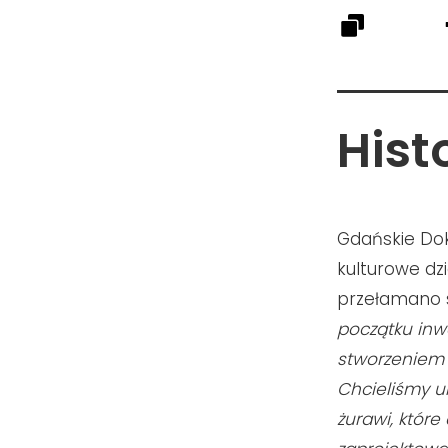
Hist
Gdańskie Dok
kulturowe dz
przełamano s
początku inw
stworzeniem m
Chcieliśmy u
żurawi, które