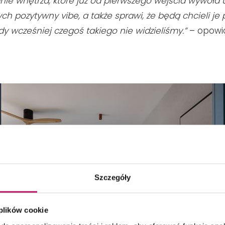
nie wnętrza, które już od pierwszego wejścia wywoła 
h pozytywny vibe, a także sprawi, że będą chcieli je 
y wcześniej czegoś takiego nie widzieliśmy.”
– opowi
Szczegóły
 plików cookie