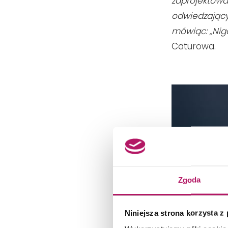
zaprojektowa
odwiedzającyc
mówiąc: „Nigd
Caturowa.
Zgoda
Niniejsza strona korzysta z