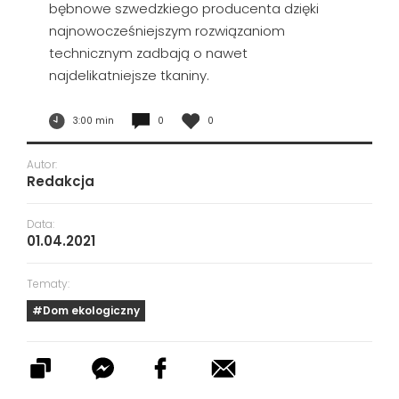
bębnowe szwedzkiego producenta dzięki
najnowocześniejszym rozwiązaniom
technicznym zadbają o nawet
najdelikatniejsze tkaniny.
3:00 min
0
0
Autor:
Redakcja
Data:
01.04.2021
Tematy:
#Dom ekologiczny