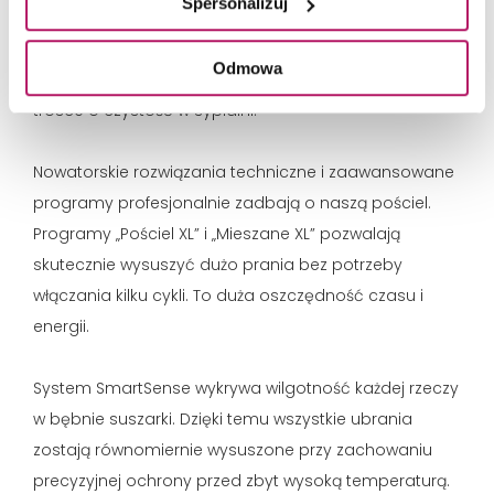
Spersonalizuj
Suszarka PerfectCare 800 z pompą ciepła
, technologią
DeliacteCare oraz systemami SmartSense,
Odmowa
GentleCare i SensiCare jest niezastąpiona np. w
trosce o czystość w sypialni.
Nowatorskie rozwiązania techniczne i zaawansowane
programy profesjonalnie zadbają o naszą pościel.
Programy „Pościel XL” i „Mieszane XL” pozwalają
skutecznie wysuszyć dużo prania bez potrzeby
włączania kilku cykli. To duża oszczędność czasu i
energii.
System SmartSense wykrywa wilgotność każdej rzeczy
w bębnie suszarki. Dzięki temu wszystkie ubrania
zostają równomiernie wysuszone przy zachowaniu
precyzyjnej ochrony przed zbyt wysoką temperaturą.