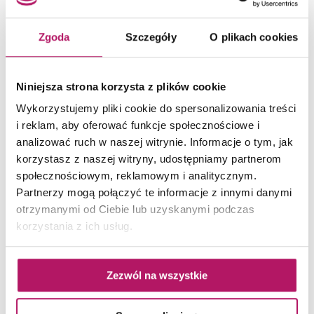
dostępny w tych urządzeniach jako nadający się do
suszenia odzieży wełnianej oznaczonej metką „prać
Zgoda
Szczegóły
O plikach cookies
ręcznie”.
Z kolei specjalnie opracowany dla suszarek
bębnowych Electrolux z linii PerfectCare program
Niniejsza strona korzysta z plików cookie
CyclonCare z technologią 3DSense głęboko skanuje
Wykorzystujemy pliki cookie do spersonalizowania treści
tkaniny, aby zapewnić równomierne efekty suszenia.
i reklam, aby oferować funkcje społecznościowe i
analizować ruch w naszej witrynie. Informacje o tym, jak
Wyciągając jedwabne koszule lub puszyste swetry z
korzystasz z naszej witryny, udostępniamy partnerom
bębna suszarki mamy więc pewność, że zostały one
społecznościowym, reklamowym i analitycznym.
równomiernie wysuszone.
Partnerzy mogą połączyć te informacje z innymi danymi
otrzymanymi od Ciebie lub uzyskanymi podczas
korzystania z ich usług.
Suszarka PerfectCare – w
trosce o Twoje ubrania i
Zezwól na wszystkie
środowisko