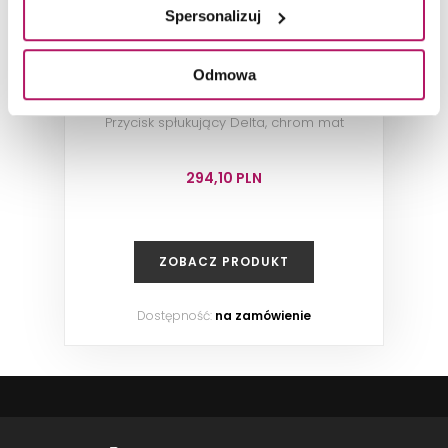
Spersonalizuj
Geberit Delta25 115.125.46.5
Odmowa
Przycisk spłukujący Delta, chrom mat
294,10 PLN
ZOBACZ PRODUKT
Dostępność:
na zamówienie