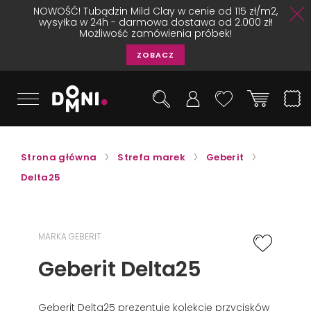
NOWOŚĆ! Tubądzin Mild Clay w cenie od 115 zł/m2,
wysyłka w 24h - darmowa dostawa od 2.000 zł!
Możliwość zamówienia próbek!
ZOBACZ
Strona główna
Strefa marek
Geberit
Delta25
MARKA GEBERIT
Geberit Delta25
Geberit Delta25 prezentuje kolekcję przycisków