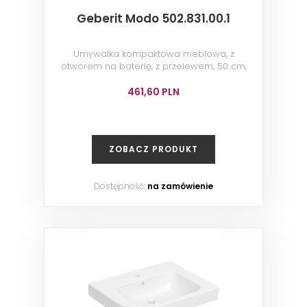
Geberit Modo 502.831.00.1
Umywalka kompaktowa meblowa, z
otworem na baterię, z przelewem, 50 cm,
biała
461,60 PLN
ZOBACZ PRODUKT
Dostępność:
na zamówienie