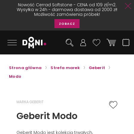
Nowość Cerrad Softstone - CENA od 109 zł/m2.
Wysyłka w 24h - darmowa dostawa od 2000 zł!
Możliwość zamówienia próbek!
ZOBACZ
Strona główna
Strefa marek
Geberit
Modo
MARKA GEBERIT
Geberit Modo
Geberit Modo jest kolekcją trwałych,