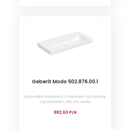
Geberit Modo 502.876.00.1
Umywalka meblowa, z otworem na baterię,
z przelewem, 100 cm, biała
982,60 PLN