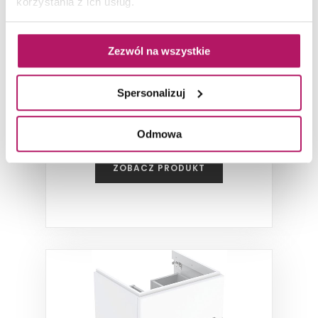
korzystania z ich usług.
Geberit Modo 502.877.01.1
Zezwól na wszystkie
Szafka pod umywalkę kompaktową, 49 cm,
biała, lakierowana na wysoki połysk
Spersonalizuj
Odmowa
ZOBACZ PRODUKT