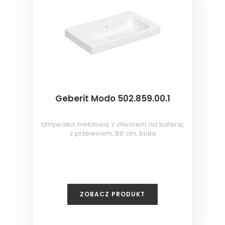
Geberit Modo 502.859.00.1
Umywalka meblowa, z otworem na baterię,
z przelewem, 80 cm, biała
ZOBACZ PRODUKT