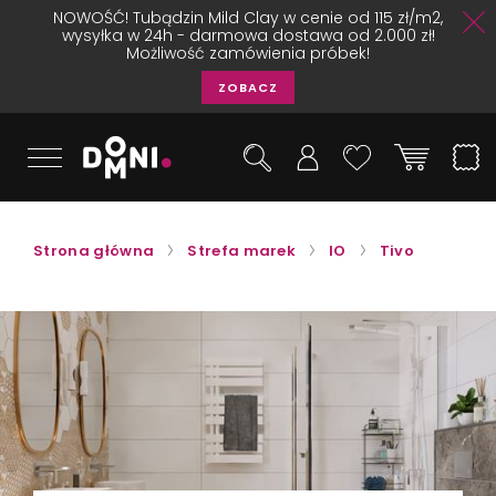
NOWOŚĆ! Tubądzin Mild Clay w cenie od 115 zł/m2,
wysyłka w 24h - darmowa dostawa od 2.000 zł!
Możliwość zamówienia próbek!
ZOBACZ
Strona główna
Strefa marek
IO
Tivo