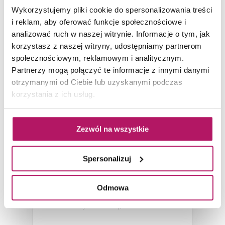
ZOBACZ PRODUKT
Wykorzystujemy pliki cookie do spersonalizowania treści
i reklam, aby oferować funkcje społecznościowe i
analizować ruch w naszej witrynie. Informacje o tym, jak
Dostępność:
na zamówienie
korzystasz z naszej witryny, udostępniamy partnerom
społecznościowym, reklamowym i analitycznym.
Partnerzy mogą połączyć te informacje z innymi danymi
-9%
otrzymanymi od Ciebie lub uzyskanymi podczas
korzystania z ich usług.
Zezwól na wszystkie
Spersonalizuj
IO Tivo-50/120 C12
Odmowa
Grzejnik stalowy, 50x120 cm