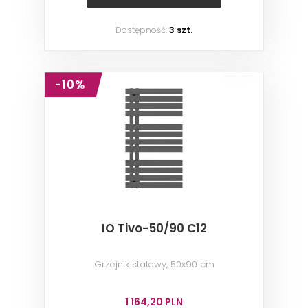
Dostępność:
3 szt.
-10%
IO Tivo-50/90 C12
Grzejnik stalowy, 50x90 cm
1 164,20 PLN