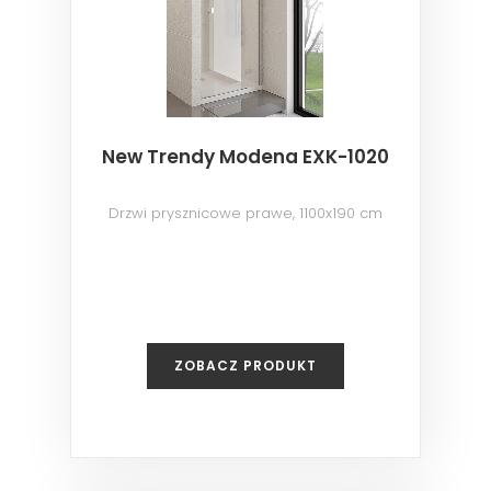
New Trendy Modena EXK-1020
Drzwi prysznicowe prawe, 1100x190 cm
ZOBACZ PRODUKT