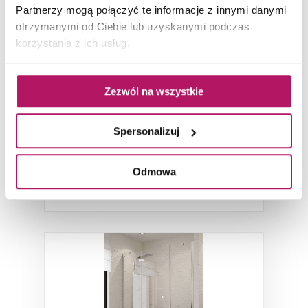
Partnerzy mogą połączyć te informacje z innymi danymi
New Trendy Modena EXK-1136
otrzymanymi od Ciebie lub uzyskanymi podczas
korzystania z ich usług.
Drzwi prysznicowe prawe, 140x190 cm
Zezwól na wszystkie
Spersonalizuj
ZOBACZ PRODUKT
Odmowa