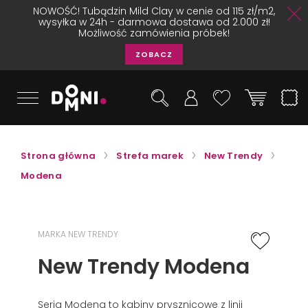
NOWOŚĆ! Tubądzin Mild Clay w cenie od 115 zł/m2,
wysyłka w 24h - darmowa dostawa od 2.000 zł!
Możliwość zamówienia próbek!
ZOBACZ
Strona główna
Strefa marek
New Trendy
Modena
MARKA NEW TRENDY
New Trendy Modena
Seria Modena to kabiny prysznicowe z linii