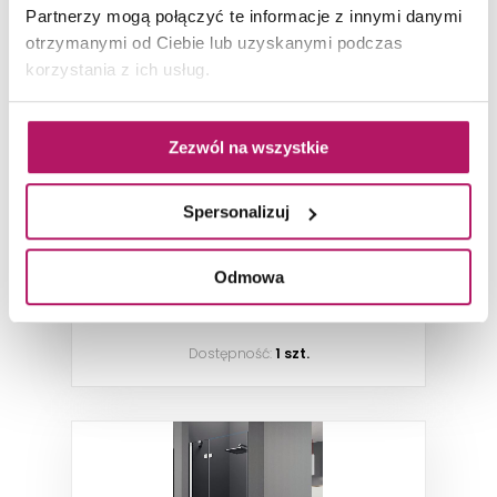
Partnerzy mogą połączyć te informacje z innymi danymi
otrzymanymi od Ciebie lub uzyskanymi podczas
korzystania z ich usług.
Novellini Brera Lite BRLTA80LS-1K
Drzwi prysznicowe jednoczęściowe lewe,
Zezwól na wszystkie
szkło przezroczyste, profile chromowane,
80x200 cm
2 097,20 PLN
Spersonalizuj
Odmowa
DODAJ DO KOSZYKA
Dostępność:
1 szt.