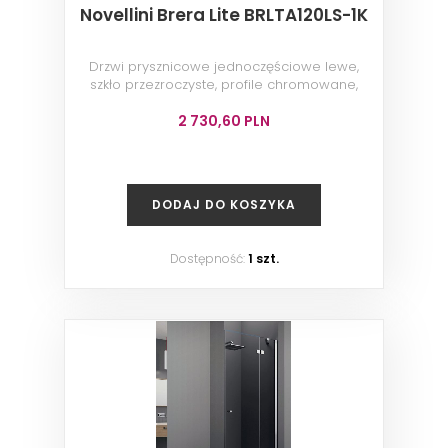
Novellini Brera Lite BRLTA120LS-1K
Drzwi prysznicowe jednoczęściowe lewe,
szkło przezroczyste, profile chromowane,
120x200 cm
2 730,60 PLN
DODAJ DO KOSZYKA
Dostępność:
1 szt.