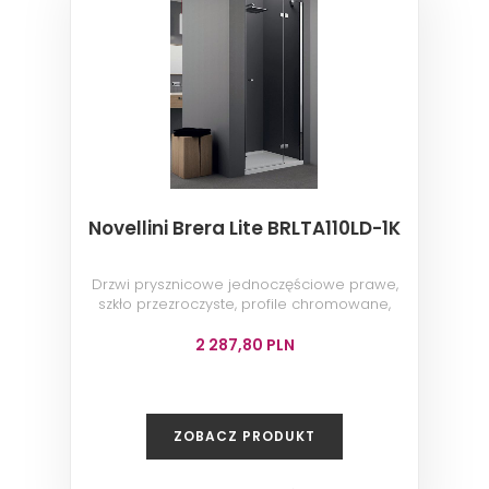
Novellini Brera Lite BRLTA110LD-1K
Drzwi prysznicowe jednoczęściowe prawe,
szkło przezroczyste, profile chromowane,
110x200 cm
2 287,80 PLN
ZOBACZ PRODUKT