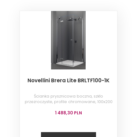
Novellini Brera Lite BRLTF100-1K
Ścianka prysznicowa boczna, szkło
przezroczyste, profile chromowane, 100x200
cm
1 488,30 PLN