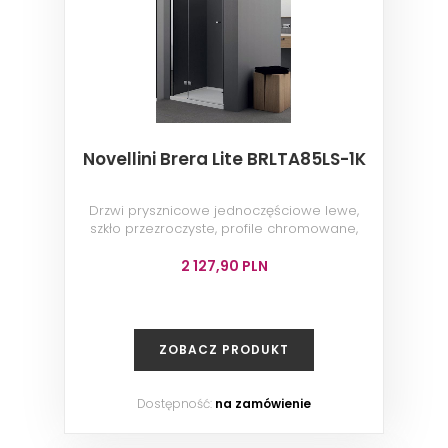
Novellini Brera Lite BRLTA85LS-1K
Drzwi prysznicowe jednoczęściowe lewe,
szkło przezroczyste, profile chromowane,
85x200 cm
2 127,90 PLN
ZOBACZ PRODUKT
Dostępność:
na zamówienie