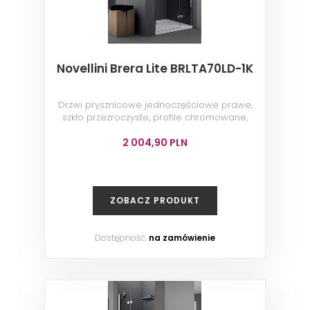
Novellini Brera Lite BRLTA70LD-1K
Drzwi prysznicowe jednoczęściowe prawe,
szkło przezroczyste, profile chromowane,
70x200 cm
2 004,90 PLN
ZOBACZ PRODUKT
Dostępność:
na zamówienie