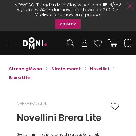
NOWOŚĆ! Tubądzin Mild Clay w cenie od 115 zł/m2,
wysyłka w 24h - darmowa dostawa od 2.000 zł!
Możliwość zamówienia próbek!
ZOBACZ
Strona główna
Strefa marek
Novellini
Brera Lite
MARKA NOVELLINI
Novellini Brera Lite
Seria minimalistycznych drzwi, ścianek i