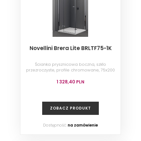
Novellini Brera Lite BRLTF75-1K
Ścianka prysznicowa boczna, szkło
przezroczyste, profile chromowane, 75x200
cm
1 328,40 PLN
ZOBACZ PRODUKT
Dostępność:
na zamówienie