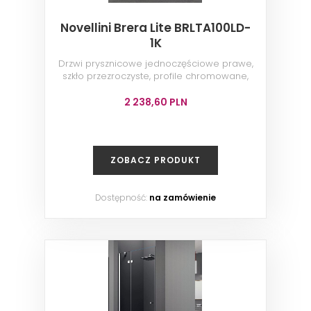
Novellini Brera Lite BRLTA100LD-
1K
Drzwi prysznicowe jednoczęściowe prawe,
szkło przezroczyste, profile chromowane,
100x200 cm
2 238,60 PLN
ZOBACZ PRODUKT
Dostępność:
na zamówienie