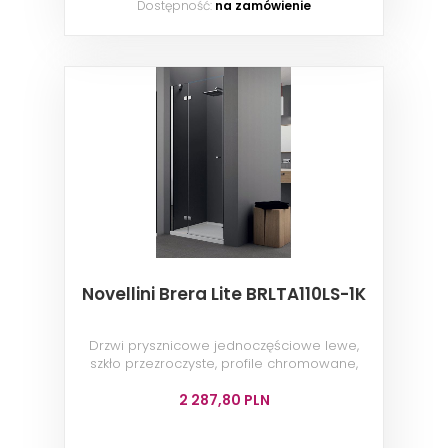
Dostępność:
na zamówienie
Novellini Brera Lite BRLTA110LS-1K
Drzwi prysznicowe jednoczęściowe lewe,
szkło przezroczyste, profile chromowane,
110x200 cm
2 287,80 PLN