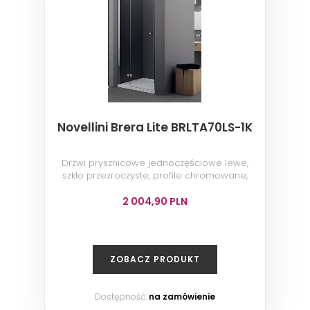
Novellini Brera Lite BRLTA70LS-1K
Drzwi prysznicowe jednoczęściowe lewe,
szkło przezroczyste, profile chromowane,
70x200 cm
2 004,90 PLN
ZOBACZ PRODUKT
Dostępność:
na zamówienie