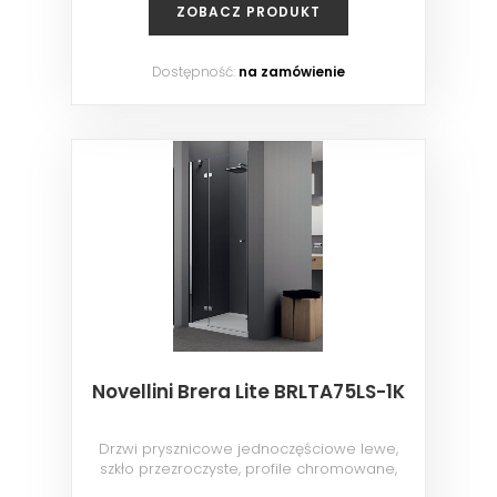
ZOBACZ PRODUKT
Dostępność:
na zamówienie
Novellini Brera Lite BRLTA75LS-1K
Drzwi prysznicowe jednoczęściowe lewe,
szkło przezroczyste, profile chromowane,
75x200 cm