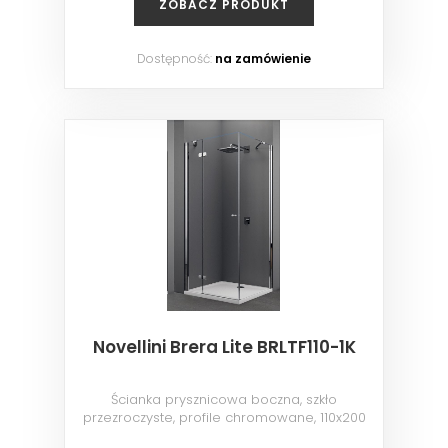
ZOBACZ PRODUKT
Dostępność:
na zamówienie
Novellini Brera Lite BRLTF110-1K
Ścianka prysznicowa boczna, szkło
przezroczyste, profile chromowane, 110x200
cm