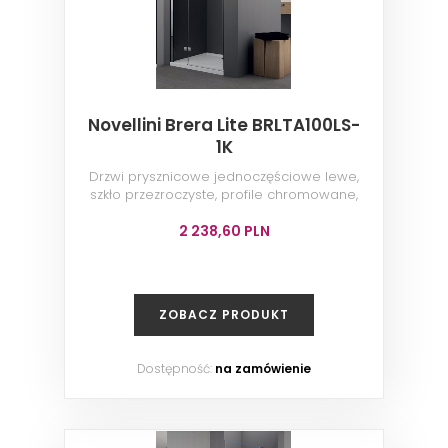
Novellini Brera Lite BRLTA100LS-
1K
Drzwi prysznicowe jednoczęściowe lewe,
szkło przezroczyste, profile chromowane,
100x200 cm
2 238,60 PLN
ZOBACZ PRODUKT
Dostępność:
na zamówienie