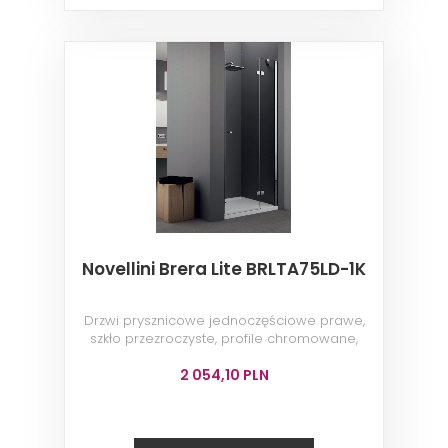
Novellini Brera Lite BRLTA75LD-1K
Drzwi prysznicowe jednoczęściowe prawe,
szkło przezroczyste, profile chromowane,
75x200 cm
2 054,10 PLN