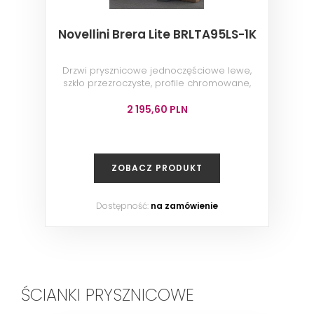
Novellini Brera Lite BRLTA95LS-1K
Drzwi prysznicowe jednoczęściowe lewe,
szkło przezroczyste, profile chromowane,
95x200 cm
2 195,60 PLN
ZOBACZ PRODUKT
Dostępność:
na zamówienie
ŚCIANKI PRYSZNICOWE