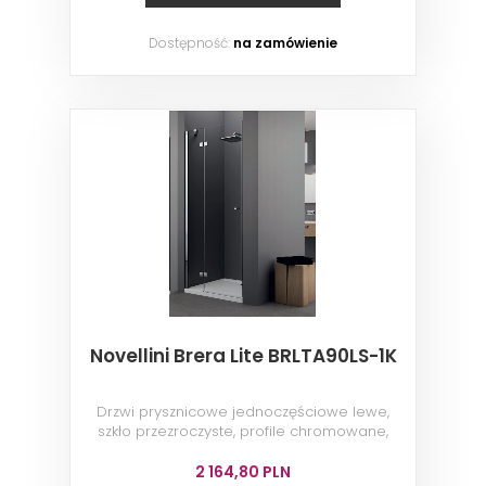
Dostępność:
na zamówienie
Novellini Brera Lite BRLTA90LS-1K
Drzwi prysznicowe jednoczęściowe lewe,
szkło przezroczyste, profile chromowane,
90x200 cm
2 164,80 PLN