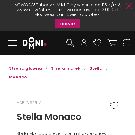
NOWOŚĆ! Tubądzin Mild Clay w cenie od 115 zł/m2,
wysyłka w 24h - darmowa dostawa od 2.000 zł!
Możliwość zamówienia próbek!
ZOBACZ
Strona główna
Strefa marek
Stella
Monaco
MARKA STELLA
Stella Monaco
Stella Monaco prezentuje linię akcesoriów