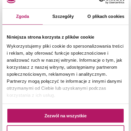
Zgoda
Szczegóły
O plikach cookies
Stella Monaco 09.320
Haczyk podwójny, chrom
Niniejsza strona korzysta z plików cookie
Wykorzystujemy pliki cookie do spersonalizowania treści
107,80 PLN
i reklam, aby oferować funkcje społecznościowe i
analizować ruch w naszej witrynie. Informacje o tym, jak
korzystasz z naszej witryny, udostępniamy partnerom
społecznościowym, reklamowym i analitycznym.
ZOBACZ PRODUKT
Partnerzy mogą połączyć te informacje z innymi danymi
otrzymanymi od Ciebie lub uzyskanymi podczas
Dostępność:
na zamówienie
korzystania z ich usług.
Zezwól na wszystkie
AKCESORIA DO MYCIA ZĘBÓW