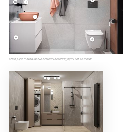
Szare płytki można łączyć z kaflami dekoracyjnymi. Fot. Domni.pl