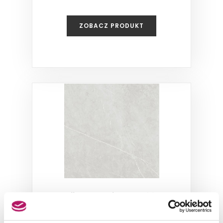
ZOBACZ PRODUKT
Vijo Makani Grey 4001
Płytka ścienno-podłogowa mat, 60x60 cm