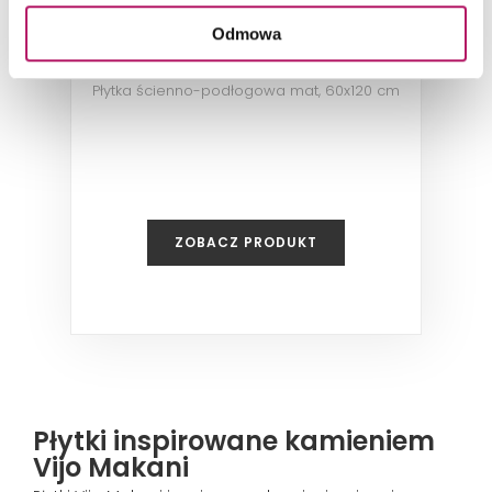
Vijo Makani Grey 4001
Odmowa
Płytka ścienno-podłogowa mat, 60x120 cm
ZOBACZ PRODUKT
Płytki inspirowane kamieniem
Vijo Makani