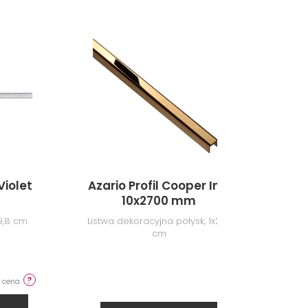
-4%
Violet
Azario Profil Cooper Ins.
Tu
10x2700 mm
59,8 cm
Listwa dekoracyjna połysk, 1x270
Lis
cm
a cena
-4% od