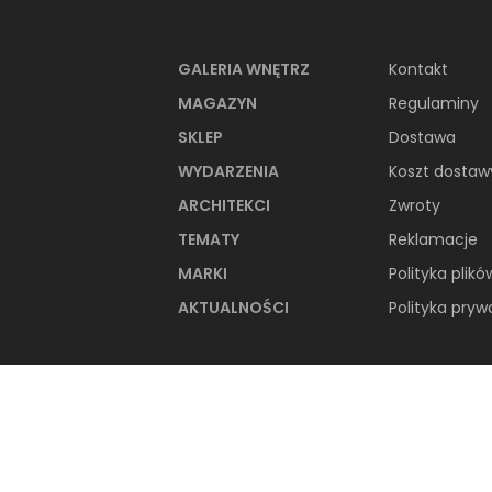
NAJNOWSZE ART
GALERIA WNĘTRZ
Kontakt
MAGAZYN
Regulaminy
SKLEP
Dostawa
WYDARZENIA
Koszt dostaw
ARCHITEKCI
Zwroty
TEMATY
Reklamacje
MARKI
Polityka plikó
AKTUALNOŚCI
Polityka pryw
66-metrowy apartament:
przystań dla nowoczesnej
nomadki
Młoda, żyjąca dynamicznie inwestorka