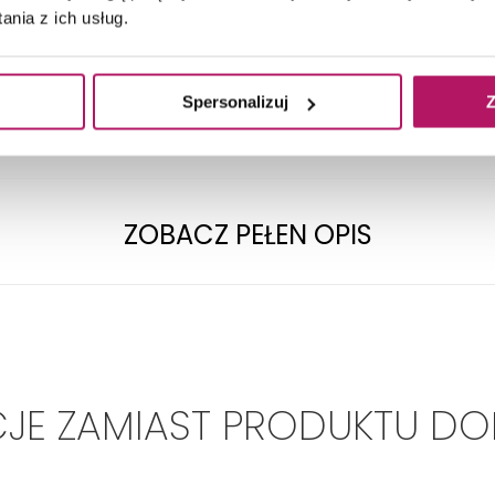
TECHNICZNE
nia z ich usług.
Spersonalizuj
Z
Wewnątrz
Zastosowanie:
Przeznaczenie:
Salon i sypialnia, Łazienk
ZOBACZ PEŁEN OPIS
CJE ZAMIAST PRODUKTU D