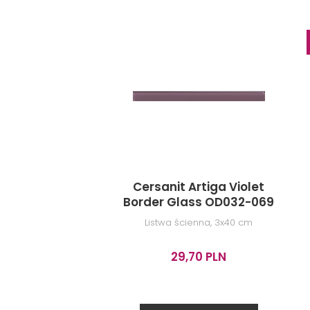
PRODUKTY Z KOL
Cersanit Artiga Violet
Border Glass OD032-069
Listwa ścienna, 3x40 cm
29,70 PLN