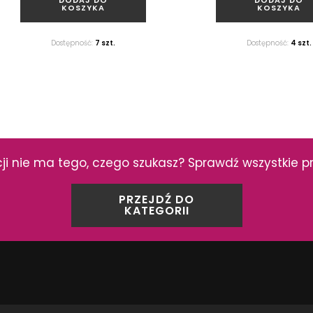
KOSZYKA
KOSZYKA
Dostępność:
7 szt.
Dostępność:
4 szt.
Domino Perla
Domino Amarena
Listwa ścienna, 7x25 cm
Płytka ścienna, 25x
 nie ma tego, czego szukasz? Sprawdź wszystkie pro
PRZEJDŹ DO
ZOBACZ PRODUKT
ZOBACZ PRODU
KATEGORII