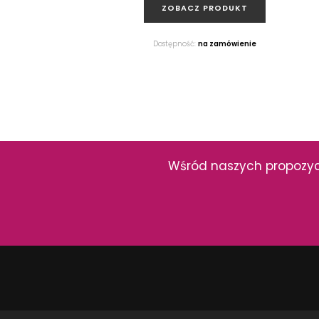
ZOBACZ PRODUKT
Dostępność:
na zamówienie
Domino Amarena Flower
Dekor ścienny, 25x36 cm
Wśród naszych propozycji
ZOBACZ PRODUKT