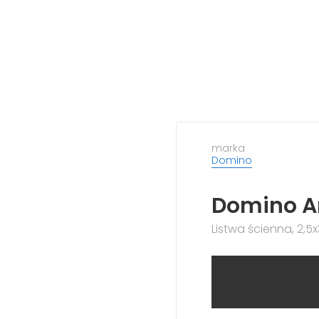
marka
Domino
Domino A
Listwa ścienna, 2,5