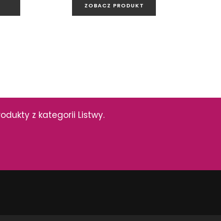
ZOBACZ PRODUKT
 Krem
Domino Amarena Krem
36 cm
Płytka podłogowa (gres
szkliwiony), 33,3x33,3 cm
dukty z kategorii Listwy.
KT
ZOBACZ PRODUKT