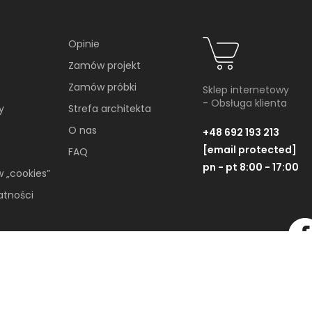
YKUŁY
Opinie
Zamów projekt
Zamów próbki
Sklep internetowy
- Obsługa klienta
y
Strefa architekta
O nas
+48 692 193 213
[email protected]
FAQ
pn - pt 8:00 - 17:00
w „cookies”
atności
Soft minimalizm z duszą.
65-metrowe mieszkanie
projektu AVO Architekci
Wszelkie Prawa Zastrzeżone © 2019-2026
Minimalizm wcale nie musi opierać się