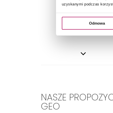
DANE 
uzyskanymi podczas korzysta
Odmowa
NASZE PROPOZY
GEO