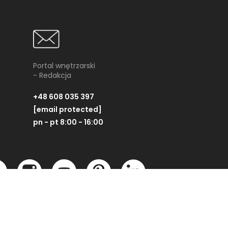
Portal wnętrzarski
- Redakcja
+48 608 035 397
[email protected]
pn - pt 8:00 - 16:00
Jak wybrać idealne meble
ogrodowe? Przewodnik po
stołach, krzesłach i
Partner technologiczny:
zestawach