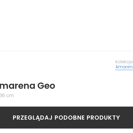
kolekcja
Amaren
marena Geo
x36 cm
PRZEGLĄDAJ PODOBNE PRODUKTY