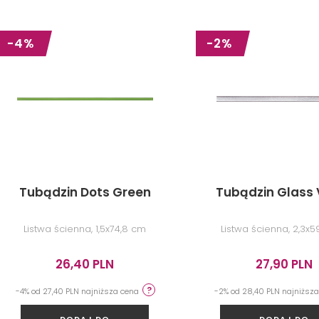
-4%
-2%
EKCJI
Tubądzin Dots Green
Tubądzin Glass 
Listwa ścienna, 1,5x74,8 cm
Listwa ścienna, 2,3x
26,40 PLN
27,90 PLN
-4% od 27,40 PLN najniższa cena
-2% od 28,40 PLN najniższ
DODAJ DO
DODAJ DO