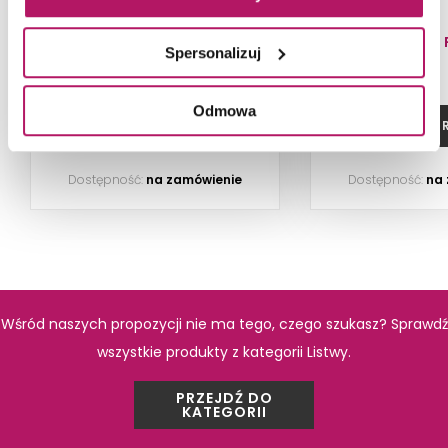
89,40 PLN
22,20 
Spersonalizuj
-3% od 91,80 PLN najniższa cena
Odmowa
PRODUKTY Z KOLEKCJI
ZOBACZ PRODUKT
ZOBACZ P
Dostępność:
na zamówienie
Dostępność:
na
Wśród naszych propozycji nie ma tego, czego szukasz? Sprawdź
wszystkie produkty z kategorii Listwy.
PRZEJDŹ DO
KATEGORII
Paradyż Meisha Beige
Paradyż Gar
Mozaika Cięta
Podł