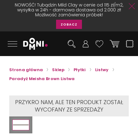
NOWOŚĆ! Tubądzin Mild Clay w cenie od 115 zł/m2,
wysyłka w 24h - darmowa dostawa od 2.000 zł!
Możliwość zamówienia próbek!
ZOBACZ
Strona główna
Sklep
Płytki
Listwy
Paradyż Meisha Brown Listwa
PRZYKRO NAM, ALE TEN PRODUKT ZOSTAŁ
WYCOFANY ZE SPRZEDAŻY