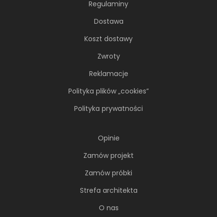
Regulaminy
Dostawa
Koszt dostawy
Zwroty
Reklamacje
Polityka plików „cookies”
Polityka prywatności
Soft minimalizm z duszą. 65-
metrowe mieszkanie projektu AVO
Opinie
Architekci
Zamów projekt
Minimalizm wcale nie musi opierać się na
Zamów próbki
chłodnej, zachowawczej estetyce. Nawet
wtedy...
Strefa architekta
O nas