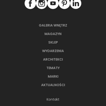
GALERIA WNĘTRZ
MAGAZYN
SKLEP
WYDARZENIA
66-metrowy apartament:
ARCHITEKCI
przystań dla nowoczesnej
TEMATY
nomadki
MARKI
Młoda, żyjąca dynamicznie inwestorka przez
lata kursowała między światowymi
AKTUALNOŚCI
metropoliami...
Kontakt