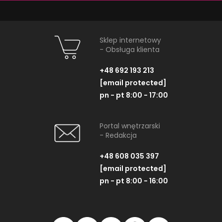
Mozaika cięta, 29,8x29,8 cm
Płytka podłogo
Sklep internetowy
- Obsługa klienta
+48 692 193 213
ZOBACZ PRODUKT
ZOBACZ P
[email protected]
pn - pt 8:00 - 17:00
Portal wnętrzarski
- Redakcja
+48 608 035 397
NAJNOWSZE ARTYKUŁY
[email protected]
pn - pt 8:00 - 16:00