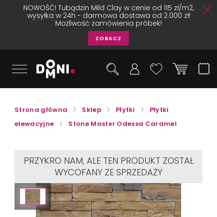
NOWOŚĆ! Tubądzin Mild Clay w cenie od 115 zł/m2,
wysyłka w 24h - darmowa dostawa od 2.000 zł!
Możliwość zamówienia próbek!
ZOBACZ
Strona główna
Sklep
Płytki
Płytki
elewacyjne
Stone Master Odessa Caramel
PRZYKRO NAM, ALE TEN PRODUKT ZOSTAŁ
WYCOFANY ZE SPRZEDAŻY