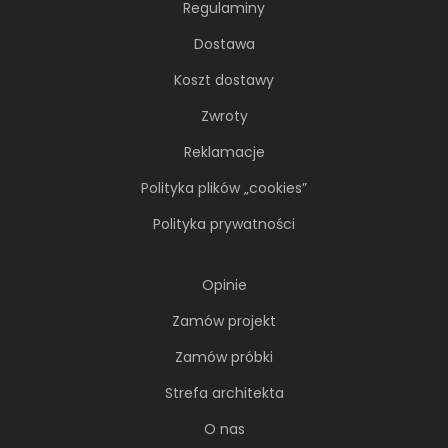
Regulaminy
Dostawa
Koszt dostawy
Zwroty
Reklamacje
Polityka plików „cookies”
Soft minimalizm z duszą. 65-
Polityka prywatności
metrowe mieszkanie projektu AVO
Architekci
Opinie
Minimalizm wcale nie musi opierać się na
Zamów projekt
chłodnej, zachowawczej estetyce. Nawet
wtedy...
Zamów próbki
Strefa architekta
O nas