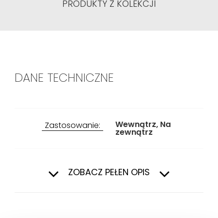
PRODUKTY Z KOLEKCJI
DANE TECHNICZNE
Wewnątrz, Na
Zastosowanie:
zewnątrz
Przeznaczenie:
Kuchnia, Taras i
ZOBACZ PEŁEN OPIS
balkon, Hol i
przedpokój, Ogród,
Salon i sypialnia