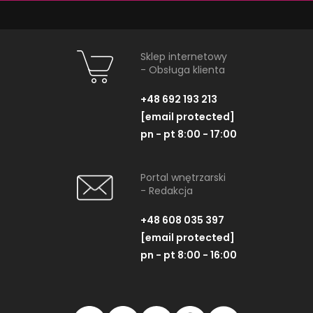
18/24,5/32,5/39,5x9 cm,
/24,5/32,5/3
0,52m2/opk.
0,52m2/
46,00 PLN
54,10 
Sklep internetowy
- Obsługa klienta
ZOBACZ PRODUKT
ZOBACZ P
+48 692 193 213
[email protected]
Dostępność:
na zamówienie
Dostępność:
na
pn - pt 8:00 - 17:00
Portal wnętrzarski
- Redakcja
NAJNOWSZE ARTYKUŁY
+48 608 035 397
[email protected]
pn - pt 8:00 - 16:00