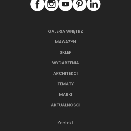
GALERIA WNĘTRZ
MAGAZYN
SKLEP
66-metrowy apartament:
WYDARZENIA
przystań dla nowoczesnej
ARCHITEKCI
nomadki
TEMATY
Młoda, żyjąca dynamicznie inwestorka przez
lata kursowała między światowymi
MARKI
metropoliami...
AKTUALNOŚCI
Kontakt