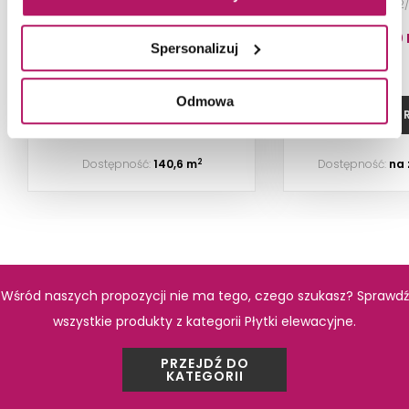
6,6x24,5 cm
0,43m2/
88,40 PLN
38,00 
Spersonalizuj
PRODUKTY Z KOLEKCJI
Odmowa
DODAJ DO KOSZYKA
ZOBACZ P
Dostępność:
140,6 m
Dostępność:
na
2
Wśród naszych propozycji nie ma tego, czego szukasz? Sprawdź
wszystkie produkty z kategorii Płytki elewacyjne.
Stone Master Odessa
Stone Mast
PRZEJDŹ DO
Grey
Graf
KATEGORII
Kamień elewacyjny,
Kamień elewa