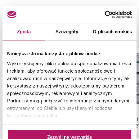
NASZE PROPOZYCJE ZAMIAST
PRODUKTU STONE MASTER ODESSA
CARAMEL
Zgoda
Szczegóły
O plikach cookies
Niniejsza strona korzysta z plików cookie
Wykorzystujemy pliki cookie do spersonalizowania treści
i reklam, aby oferować funkcje społecznościowe i
analizować ruch w naszej witrynie. Informacje o tym, jak
korzystasz z naszej witryny, udostępniamy partnerom
społecznościowym, reklamowym i analitycznym.
Partnerzy mogą połączyć te informacje z innymi danymi
otrzymanymi od Ciebie lub uzyskanymi podczas
korzystania z ich usług.
Paradyż Ilario Brown
Stone Master
Elewacja
Gre
Płytka elewacyjna (gr. 7 mm),
Kamień elewacyjn
Zezwól na wszystkie